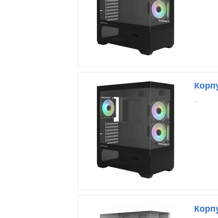
Корп
..
Корп