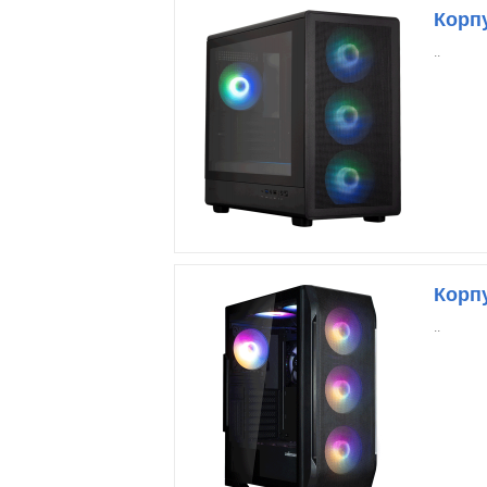
Корпу
..
Корпу
..