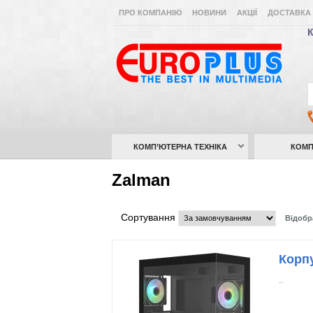
ПРО КОМПАНІЮ
НОВИНИ
АКЦІЇ
ДОСТАВКА 
К
КОМП’ЮТЕРНА ТЕХНІКА
КОМП
Zalman
Сортування
Відобр
Корп
..