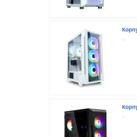
Корпу
..
Корпу
..