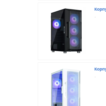
Корпу
..
Корп
..