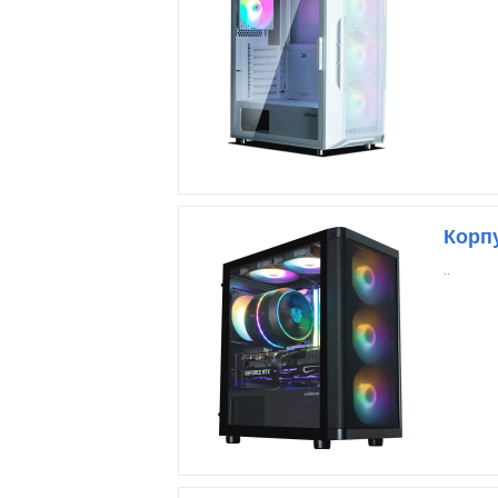
Корпу
..