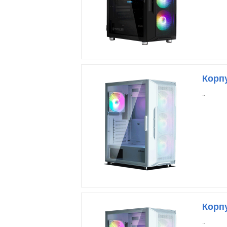
Корпу
..
Корпу
..