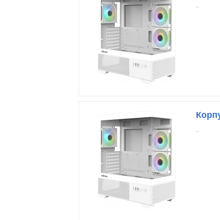
..
Корп
..