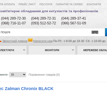
ТА ОПЛАТА
ПРАЙС ЛИСТ
ПОСЛУГИ
ГАРАНТІЯ ТА СЕРВІС
КОНТАКТИ
омп'ютерне обладнання для ентузіастів та професіоналів
(044) 289-72-30
(044) 289-72-31
(044) 289-37-41
(068) 716-11-07
(093) 512-52-72
(066) 567-51-09
Зворотний дзвінок
Написати нам
Пн-Пт: с 9-00 до 18-30 Сб: с 10-00 до 
ЛЕКТУЮЧІ
МОНІТОРИ
МЕРЕЖЕВЕ ОБЛ
ажати:
Порівняння товарів (0)
ус Zalman Chronix BLACK