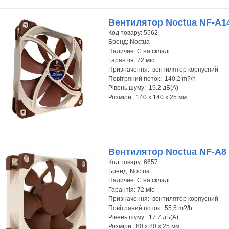
Вентилятор Noctua NF-A
Код товару:
5562
Бренд:
Noctua
Наличие:
Є на складі
Гарантія:
72 міс
Призначення: вентилятор корпусний
Повітряний поток: 140,2 m?/h
Рівень шуму: 19.2 дБ(А)
Розміри: 140 x 140 x 25 мм
Вентилятор Noctua NF-A
Код товару:
6657
Бренд:
Noctua
Наличие:
Є на складі
Гарантія:
72 міс
Призначення: вентилятор корпусний
Повітряний поток: 55,5 m?/h
Рівень шуму: 17.7 дБ(А)
Розміри: 80 x 80 x 25 мм