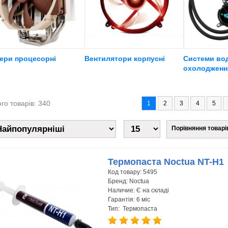
ери процесорні
Вентилятори корпусні
Системи во
охолодженн
го товарів: 340
1
2
3
4
5
Порівняння товарів
Термопаста Noctua NT-H1
Код товару:
5495
Бренд:
Noctua
Наличие:
Є на складі
Гарантія:
6 міс
Тип: Термопаста