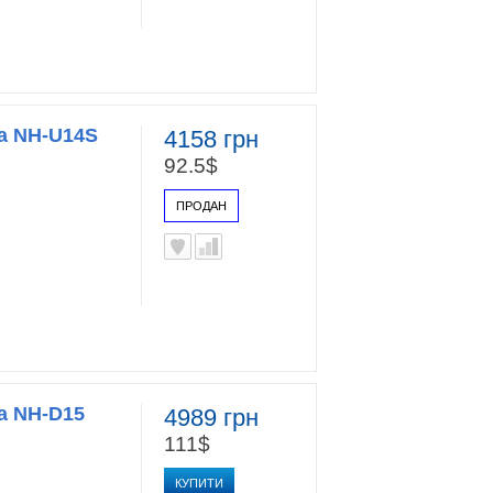
a NH-U14S
4158 грн
92.5$
ПРОДАН
a NH-D15
4989 грн
111$
КУПИТИ