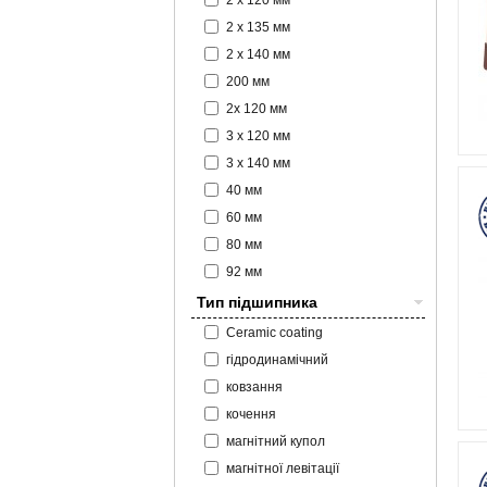
2 x 120 мм
2 x 135 мм
2 x 140 мм
200 мм
2x 120 мм
3 x 120 мм
3 x 140 мм
40 мм
60 мм
80 мм
92 мм
Тип підшипника
Ceramic coating
гідродинамічний
ковзання
кочення
магнітний купол
магнітної левітації