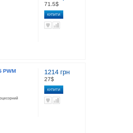
71.5$
КУПИТИ
15 PWM
1214 грн
27$
КУПИТИ
роцесорний