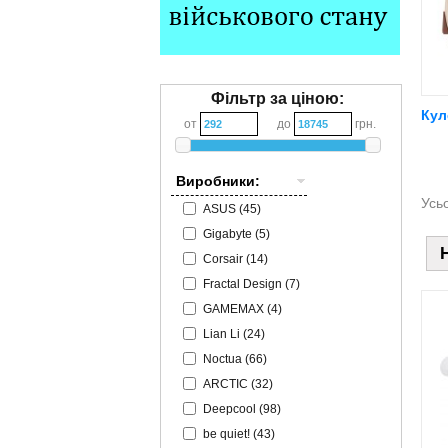
Фільтр за ціною:
Кул
от
до
грн.
Виробники:
Усьо
ASUS (45)
Gigabyte (5)
Corsair (14)
Fractal Design (7)
GAMEMAX (4)
Lian Li (24)
Noctua (66)
ARCTIC (32)
Deepcool (98)
be quiet! (43)