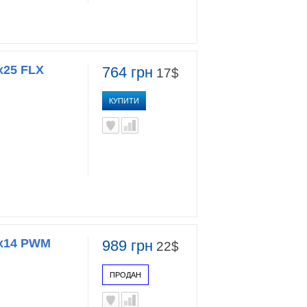
x25 FLX
764 грн
17$
КУПИТИ
9x14 PWM
989 грн
22$
ПРОДАН