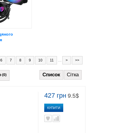
дяного
я
6
7
8
9
10
11
....
>
>>
Список
Сітка
 (0)
427 грн
9.5$
КУПИТИ