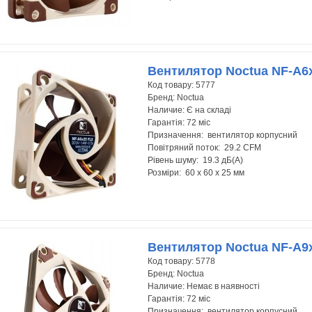
Вентилятор Noctua NF-A6
Код товару:
5777
Бренд:
Noctua
Наличие:
Є на складі
Гарантія:
72 міс
Призначення: вентилятор корпусний
Повітряний поток: 29.2 CFM
Рівень шуму: 19.3 дБ(А)
Розміри: 60 x 60 x 25 мм
Вентилятор Noctua NF-A
Код товару:
5778
Бренд:
Noctua
Наличие:
Немає в наявності
Гарантія:
72 міс
Призначення: вентилятор корпусний