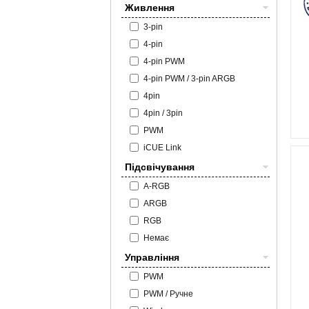
Живлення
3-pin
4-pin
4-pin PWM
4-pin PWM / 3-pin ARGB
4pin
4pin / 3pin
PWM
iCUE Link
Підсвічування
A-RGB
ARGB
RGB
Немає
Управління
PWM
PWM / Ручне