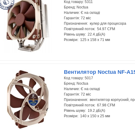
Код товару:
5311
Бренд:
Noctua
Наличие:
Є на складі
Гарантія:
72 міс
Призначення: кулер для процесора
Повітряний поток: 54.97 CFM
Рівень шуму: 22.4 дБ(А)
Розміри: 125 x 158 x 71 мм
Вентилятор Noctua NF-A
Код товару:
5017
Бренд:
Noctua
Наличие:
Є на складі
Гарантія:
72 міс
Призначення: вентилятор корпусний, п
Повітряний поток: 67.98 CFM
Рівень шуму: 19.2 дБ(А)
Розміри: 140 x 150 x 25 мм