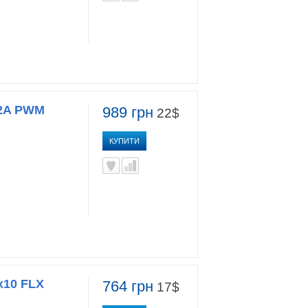
12A PWM
989 грн
22$
КУПИТИ
x10 FLX
764 грн
17$