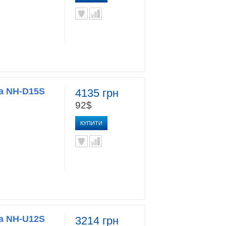
a NH-D15S
4135 грн
92$
КУПИТИ
a NH-U12S
3214 грн