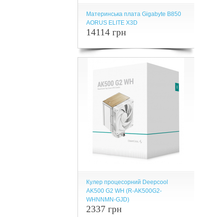
Материнська плата Gigabyte B850
AORUS ELITE X3D
14114 грн
Кулер процесорний Deepcool
AK500 G2 WH (R-AK500G2-
WHNNMN-GJD)
2337 грн