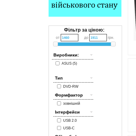
Фільтр за ціною:
от
до
грн.
Виробники:
ASUS (5)
Тип
DVD-RW
Формфактор
зовнішній
Інтерфейси
USB 2.0
USB-C