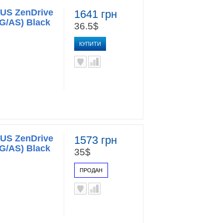
US ZenDrive
1641 грн
/AS) Black
36.5$
КУПИТИ
US ZenDrive
1573 грн
/AS) Black
35$
ПРОДАН