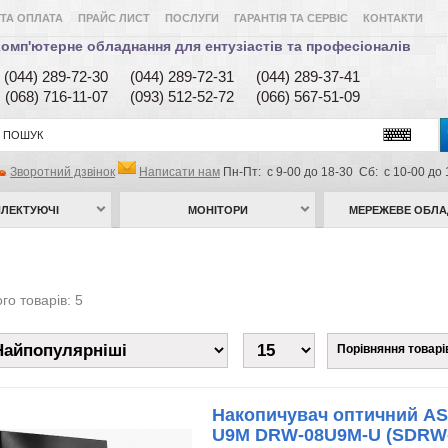
ТА ОПЛАТА
ПРАЙС ЛИСТ
ПОСЛУГИ
ГАРАНТІЯ ТА СЕРВІС
КОНТАКТИ
омп'ютерне обладнання для ентузіастів та професіоналів
(044) 289-72-30
(044) 289-72-31
(044) 289-37-41
(068) 716-11-07
(093) 512-52-72
(066) 567-51-09
Зворотний дзвінок
Написати нам
Пн-Пт: с 9-00 до 18-30 Сб: с 10-00 до 
ЛЕКТУЮЧІ
МОНІТОРИ
МЕРЕЖЕВЕ ОБЛ
го товарів: 5
Порівняння товарів
Накопичувач оптичний AS
U9M DRW-08U9M-U (SDRW