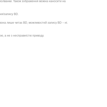
і болванки. Також зображення можна наносити на
ня/запису BD.
вона лише читає BD, можливостей запису BD – ні.
ю, а не з несправністю приводу.