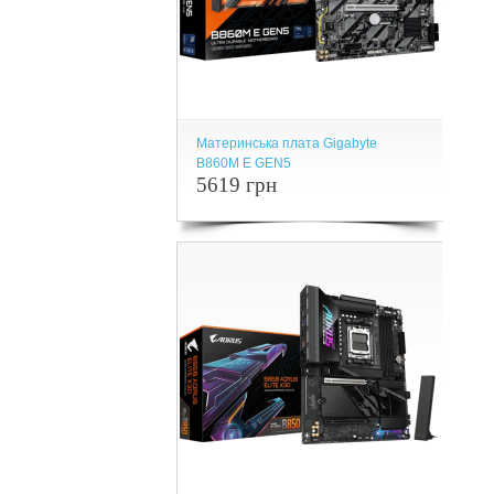
Материнська плата Gigabyte
B860M E GEN5
5619 грн