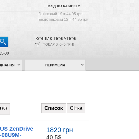
ВХІД ДО КАБІНЕТУ
Готівковий 1$ = 44.95 грн
Безготівковий 1$ = 44.95 грн
КОШИК ПОКУПОК
ТОВАРІВ: 0 (0 ГРН)
15-00
АДНАННЯ
ПЕРИФЕРІЯ
Список
Сітка
 (0)
US ZenDrive
1820 грн
-08U9M-
40.5$