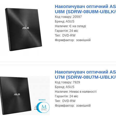
Накопичувач оптичний AS
U8M (SDRW-08U8M-U/BLK/G
Код товару:
20597
Бренд:
ASUS
Наличие:
Є на складі
Гарантія:
24 міс
Тип: DVD-RW
Формфактор: зовнішній
Накопичувач оптичний AS
U7M (SDRW-08U7M-U/BLK/G
Код товару:
7929
Бренд:
ASUS
Наличие:
Немає в наявності
Гарантія:
24 міс
Тип: DVD-RW
Формфактор: зовнішній