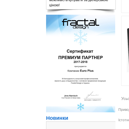
можливість купувати за дилерською
ціною!
Усьо
Привод
Новинки
Істотн