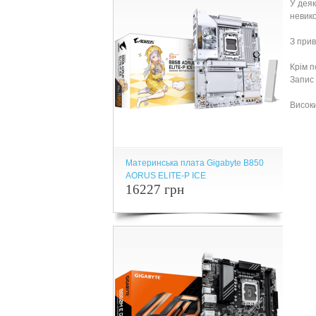
У деяк
невико
З прив
Крім п
Запис
Високи
Материнська плата Gigabyte B850
AORUS ELITE-P ICE
16227 грн