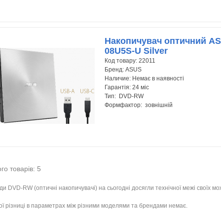
Накопичувач оптичний A
08U5S-U Silver
Код товару:
22011
Бренд:
ASUS
Наличие:
Немає в наявності
Гарантія:
24 міс
Тип: DVD-RW
Формфактор: зовнішній
го товарів: 5
и DVD-RW (оптичні накопичувачі) на сьогодні досягли технічної межі своїх м
ої різниці в параметрах між різними моделями та брендами немає.