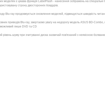
их моделях є цікава функція LabelFlash - нанесення зображень на спеціальн
ристовувану строну двосторонніх бовдурів.
оду Blu-ray продовжується оновлення моделей, підвищується швидкість читан
овних приводів Blu-ray, звертаємо увагу на недорогу модель ASUS BD-Combo, 
 можливий лише DVD та CD
й рівень шуму при зчитуванні диска зазвичай пов'язаний з неякісною болванко