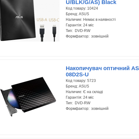
U/BLK/G/AS) Black
Код товару:
10424
Бренд:
ASUS
Наличие:
Немає в наявності
Гарантія:
24 міс
Тип: DVD-RW
Формфактор: зовнішній
Накопичувач оптичний A
08D2S-U
Код товару:
5723
Бренд:
ASUS
Наличие:
Є на складі
Гарантія:
24 міс
Тип: DVD-RW
Формфактор: зовнішній