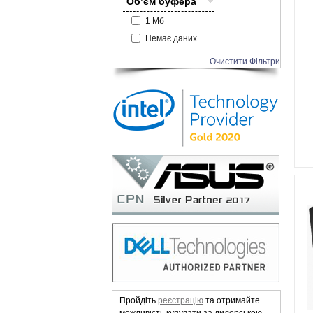
Об’єм буфера
1 Мб
Немає даних
Очистити Фільтри
Пройдіть
реєстрацію
та отримайте