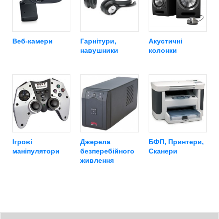
Веб-камери
Гарнітури,
Акустичні
навушники
колонки
Ігрові
Джерела
БФП, Принтери,
маніпулятори
безперебійного
Сканери
живлення