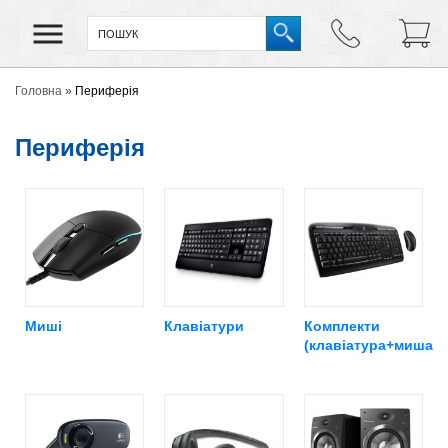
Головна
»
Периферія
Периферія
Миші
Клавіатури
Комплекти
(клавіатура+миша)