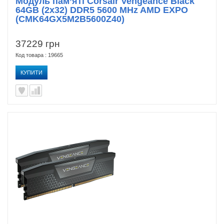
Модуль пам’яті Corsair Vengeance Black
64GB (2x32) DDR5 5600 MHz AMD EXPO
(CMK64GX5M2B5600Z40)
37229 грн
Код товара : 19665
КУПИТИ