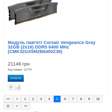
Модуль пам’яті Corsair Vengeance Gray
32GB (2x16) DDR5 6400 MHz
(CMK32GX5M2B6400Z36)
21146 грн
Код товара : 21779
КУПИТИ
<<
<
1
2
3
4
5
6
7
8
9
10
11
>
>>