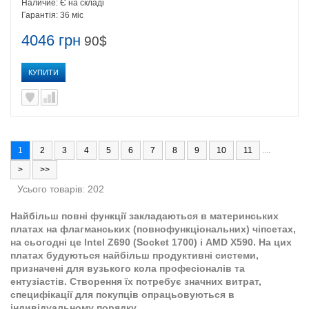
Наличие:
Є на складі
Гарантія:
36 міс
4046 грн
90$
КУПИТИ
1
2
3
4
5
6
7
8
9
10
11
....
>
>>
Усього товарів: 202
Найбільш повні функції закладаються в материнських
платах на флагманських (повнофункціональних) чіпсетах,
на сьогодні це Intel Z690 (Socket 1700) і AMD X590. На цих
платах будуються найбільш продуктивні системи,
призначені для вузького кола професіоналів та
ентузіастів. Створення їх потребує значних витрат,
специфікації для покупців опрацьовуються в
індивідуальному порядку.