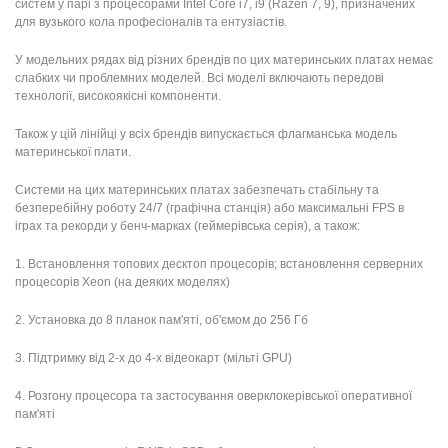
систем у парі з процесорами Intel Core i7, i9 (Razen 7, 9), призначених
для вузького кола професіоналів та ентузіастів.
У модельних рядах від різних брендів по цих материнських платах немає
слабких чи проблемних моделей. Всі моделі включають передові
технології, високоякісні компоненти.
Також у цій лінійці у всіх брендів випускається флагманська модель
материнської плати.
Системи на цих материнських платах забезпечать стабільну та
безперебійну роботу 24/7 (графічна станція) або максимальні FPS в
іграх та рекорди у бенч-марках (геймерівська серія), а також:
1. Встановлення топових десктоп процесорів; встановлення серверних
процесорів Xeon (на деяких моделях)
2. Установка до 8 планок пам'яті, об'ємом до 256 Гб
3. Підтримку від 2-х до 4-х відеокарт (мільті GPU)
4. Розгону процесора та застосування оверклокерівської оперативної
пам'яті