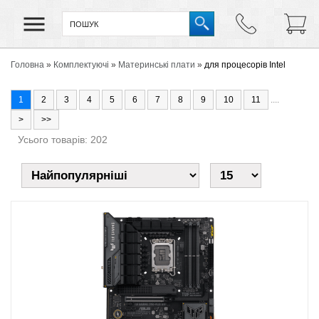
Головна
»
Комплектуючі
»
Материнські плати
»
для процесорів Intel
1
2
3
4
5
6
7
8
9
10
11
....
>
>>
Усього товарів: 202