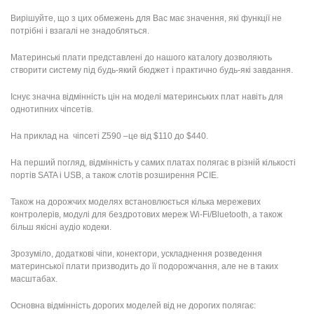
Вирішуйте, що з цих обмежень для Вас має значення, які функції не
потрібні і взагалі не знадобляться.
Материнські плати представлені до нашого каталогу дозволяють
створити систему під будь-який бюджет і практично будь-які завдання.
Існує значна відмінність цін на моделі материнських плат навіть для
однотипних чіпсетів.
На приклад на чіпсеті Z590 –це від $110 до $440.
На перший погляд, відмінність у самих платах полягає в різній кількості
портів SATA і USB, а також слотів розширення PCIE.
Також на дорожчих моделях встановлюється кілька мережевих
контролерів, модулі для бездротових мереж Wi-Fi/Bluetooth, а також
більш якісні аудіо кодеки.
Зрозуміло, додаткові чіпи, конектори, ускладнення розведення
материнської плати призводить до її подорожчання, але не в таких
масштабах.
Основна відмінність дорогих моделей від не дорогих полягає: