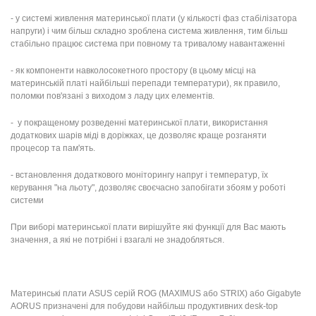
- у системі живлення материнської плати (у кількості фаз стабілізатора
напруги) і чим більш складно зроблена система живлення, тим більш
стабільно працює система при повному та тривалому навантаженні
- як компоненти навколосокетного простору (в цьому місці на
материнській платі найбільші перепади температури), як правило,
поломки пов'язані з виходом з ладу цих елементів.
- у покращеному розведенні материнської плати, використання
додаткових шарів міді в доріжках, це дозволяє краще розганяти
процесор та пам'ять.
- встановлення додаткового моніторингу напруг і температур, їх
керування "на льоту", дозволяє своєчасно запобігати збоям у роботі
системи
При виборі материнської плати вирішуйте які функції для Вас мають
значення, а які не потрібні і взагалі не знадобляться.
Материнські плати ASUS серій ROG (MAXIMUS або STRIX) або Gigabyte
AORUS призначені для побудови найбільш продуктивних desk-top