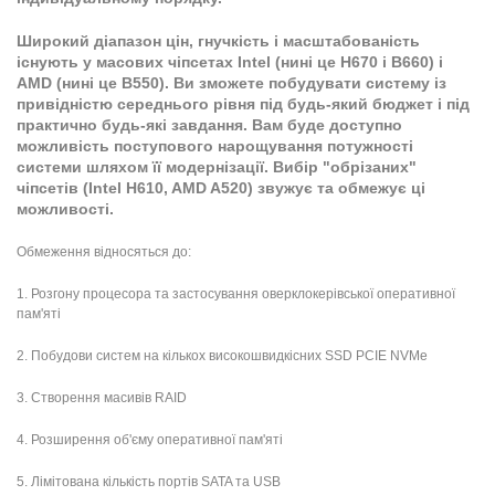
Широкий діапазон цін, гнучкість і масштабованість
існують у масових чіпсетах Intel (нині це H670 і В660) і
AMD (нині це В550). Ви зможете побудувати систему із
привідністю середнього рівня під будь-який бюджет і під
практично будь-які завдання. Вам буде доступно
можливість поступового нарощування потужності
системи шляхом її модернізації. Вибір "обрізаних"
чіпсетів (Intel H610, AMD A520) звужує та обмежує ці
можливості.
Обмеження відносяться до:
1. Розгону процесора та застосування оверклокерівської оперативної
пам'яті
2. Побудови систем на кількох високошвидкісних SSD PCIE NVMe
3. Створення масивів RAID
4. Розширення об'єму оперативної пам'яті
5. Лімітована кількість портів SATA та USB