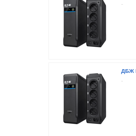
..
ДБЖ E
..