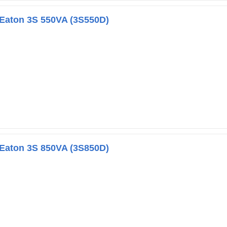
aton 3S 550VA (3S550D)
aton 3S 850VA (3S850D)