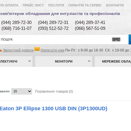
ТА ОПЛАТА
ПРАЙС ЛИСТ
ПОСЛУГИ
ГАРАНТІЯ ТА СЕРВІС
КОНТАКТИ
омп'ютерне обладнання для ентузіастів та професіоналів
(044) 289-72-30
(044) 289-72-31
(044) 289-37-41
(068) 716-11-07
(093) 512-52-72
(066) 567-51-09
Зворотний дзвінок
Написати нам
Пн-Пт: с 9-00 до 18-30 Сб: с 10-00 до 
ЛЕКТУЮЧІ
МОНІТОРИ
МЕРЕЖЕВЕ ОБЛ
ажати:
Порівняння товарів (0)
aton 3P Ellipse 1300 USB DIN (3P1300UD)