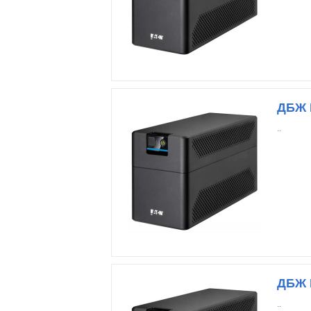
ДБЖ 
..
ДБЖ E
..