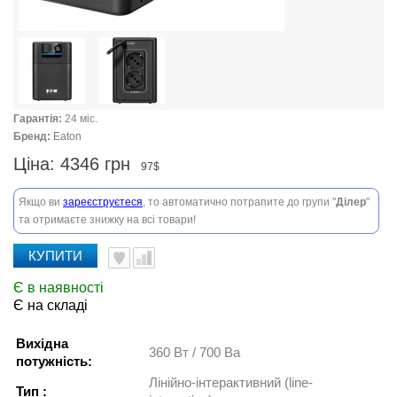
Гарантія:
24 міс.
Бренд:
Eaton
Ціна:
4346 грн
97$
Якщо ви
зареєструєтеся
, то автоматично потрапите до групи "
Ділер
"
та отримаєте знижку на всі товари!
КУПИТИ
Є в наявності
Є на складі
Вихідна
360 Вт / 700 Ва
потужність:
Лінійно-інтерактивний (line-
Тип :