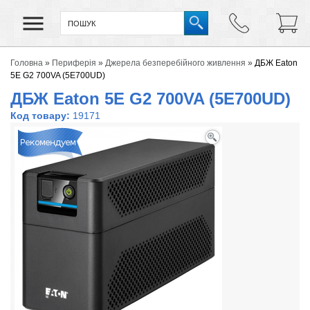
Головна
»
Периферія
»
Джерела безперебійного живлення
»
ДБЖ Eaton
5E G2 700VA (5E700UD)
ДБЖ Eaton 5E G2 700VA (5E700UD)
Код товару:
19171