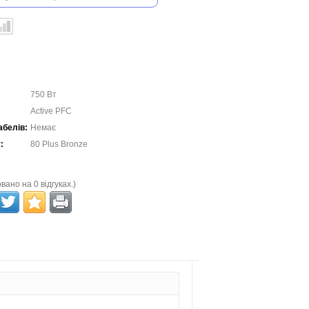
750 Вт
Active PFC
абелів:
Немає
:
80 Plus Bronze
вано на 0 відгуках.)