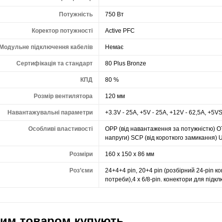
Потужність
750 Вт
Коректор потужності
Active PFC
Модульне підключення кабелів
Немає
Сертифікація та стандарт
80 Plus Bronze
КПД
80 %
Розмір вентилятора
120 мм
Навантажувальні параметри
+3.3V - 25A, +5V - 25A, +12V - 62,5A, +5VS
Особливі властивості
OPP (від навантаження за потужністю) OT
напруги) SCP (від короткого замикання) 
Розміри
160 x 150 x 86 мм
Роз’єми
24+4+4 pin, 20+4 pin (розбірний 24-pin ко
потреби),4 x 6/8-pin. конектори для під
цим товаром купують