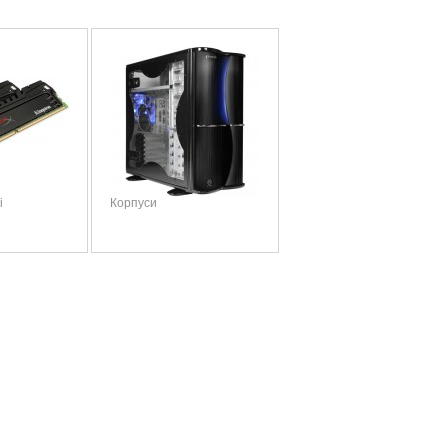
і
Корпуси