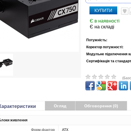
КУПИТИ
Є в наявності
Є на складі
Потужність:
Коректор потужності:
Модульне підключення к
Сертифікація та стандарт
(Базо
Огляд
Обговорення (0)
Характеристики
Блоки живлення
Форм-фактор
ATX