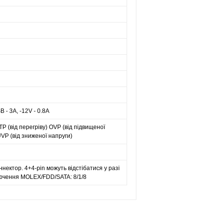
B - 3A, -12V - 0.8A
P (від перегріву) OVP (від підвищеної
UVP (від зниженої напруги)
ннектор. 4+4-pin можуть відстібатися у разі
ключення MOLEX/FDD/SATA: 8/1/8