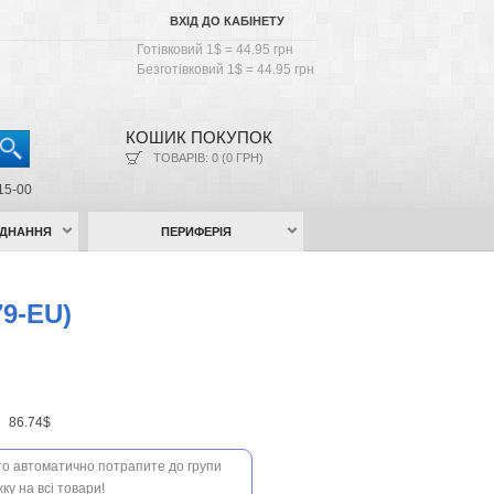
ВХІД ДО КАБІНЕТУ
Готівковий 1$ = 44.95 грн
Безготівковий 1$ = 44.95 грн
КОШИК ПОКУПОК
ТОВАРІВ: 0 (0 ГРН)
15-00
АДНАННЯ
ПЕРИФЕРІЯ
79-EU)
н
86.74$
 то автоматично потрапите до групи
ку на всі товари!