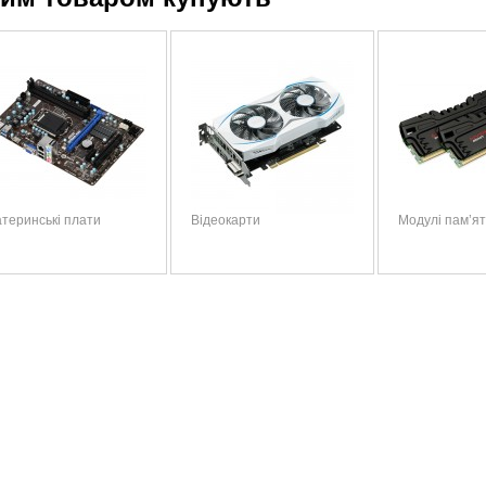
теринські плати
Відеокарти
Модулі пам’ят