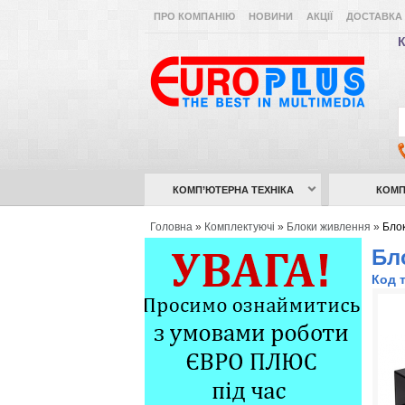
ПРО КОМПАНІЮ
НОВИНИ
АКЦІЇ
ДОСТАВКА 
К
КОМП’ЮТЕРНА ТЕХНІКА
КОМП
Головна
»
Комплектуючі
»
Блоки живлення
»
Бло
Бл
Код 