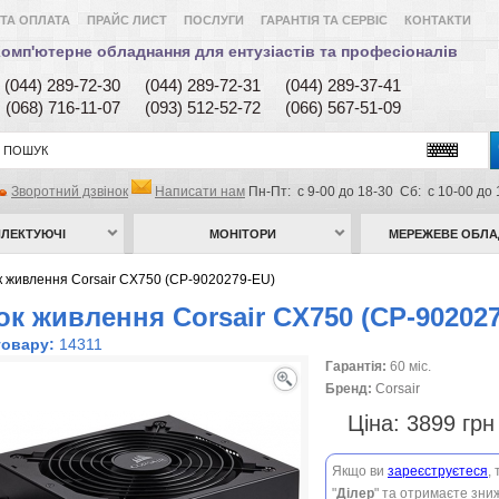
ТА ОПЛАТА
ПРАЙС ЛИСТ
ПОСЛУГИ
ГАРАНТІЯ ТА СЕРВІС
КОНТАКТИ
омп'ютерне обладнання для ентузіастів та професіоналів
(044) 289-72-30
(044) 289-72-31
(044) 289-37-41
(068) 716-11-07
(093) 512-52-72
(066) 567-51-09
Зворотний дзвінок
Написати нам
Пн-Пт: с 9-00 до 18-30 Сб: с 10-00 до 
ЛЕКТУЮЧІ
МОНІТОРИ
МЕРЕЖЕВЕ ОБЛ
к живлення Corsair CX750 (CP-9020279-EU)
ок живлення Corsair CX750 (CP-90202
товару:
14311
Гарантія:
60 міс.
Бренд:
Corsair
Ціна:
3899 гр
Якщо ви
зареєструєтеся
,
"
Ділер
" та отримаєте зниж