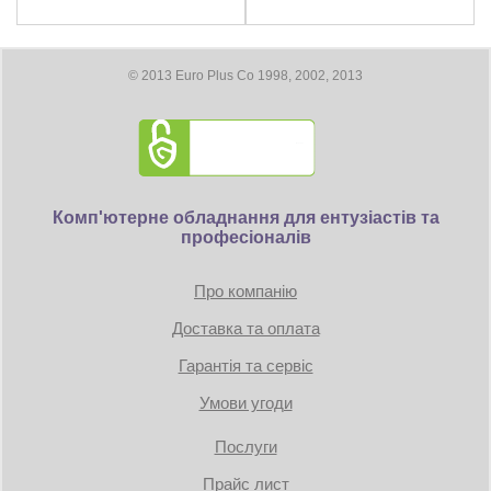
Подсветка:
отсутствует
Розміри
140 x 86 x 150 мм
Входное напряжение:
100...240 В
Роз’єми
24+2 x 8 pin (разборной 8 pin
Размеры:
140 × 150 × 86 мм
коннектор: 4+4pin) , Конектори
Вес:
1.82 кг
© 2013 Euro Plus Co 1998, 2002, 2013
живлення відеокарт: 2 x 6/8-pin
конектор, конектори для
підключення MOLEX/FDD/SATA:
3/0/3
Комп'ютерне обладнання для ентузіастів та
професіоналів
Про компанію
Доставка та оплата
Гарантія та сервіс
Умови угоди
Послуги
Прайс лист