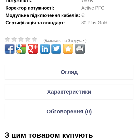
Потужність:
750 Вт
Коректор потужності:
Active PFC
Модульне підключення кабелів:
Є
Сертифікація та стандарт:
80 Plus Gold
(Базовано на 0 відгуках.)
Огляд
Технические характеристики
Характеристики
Форм-фактор:
ATX
ATS-750G WHITE BOX
Модель:
(90YE04A0-B0NC00)
Блоки живлення
Обговорення (0)
Мощность:
750 Вт
Модуль PFC:
Форм-фактор
ATX
активный
Сертификация 80 PLUS:
Gold
Відгуки для даного товару відсутні
Потужність
750 Вт
Питание материнской
З цим товаром купують
20+4 pin