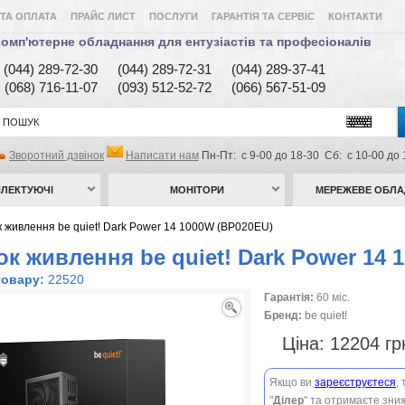
ТА ОПЛАТА
ПРАЙС ЛИСТ
ПОСЛУГИ
ГАРАНТІЯ ТА СЕРВІС
КОНТАКТИ
омп'ютерне обладнання для ентузіастів та професіоналів
(044) 289-72-30
(044) 289-72-31
(044) 289-37-41
(068) 716-11-07
(093) 512-52-72
(066) 567-51-09
Зворотний дзвінок
Написати нам
Пн-Пт: с 9-00 до 18-30 Сб: с 10-00 до 
ЛЕКТУЮЧІ
МОНІТОРИ
МЕРЕЖЕВЕ ОБЛ
 живлення be quiet! Dark Power 14 1000W (BP020EU)
ок живлення be quiet! Dark Power 14 
товару:
22520
Гарантія:
60 міс.
Бренд:
be quiet!
Ціна:
12204 г
Якщо ви
зареєструєтеся
,
"
Ділер
" та отримаєте зниж