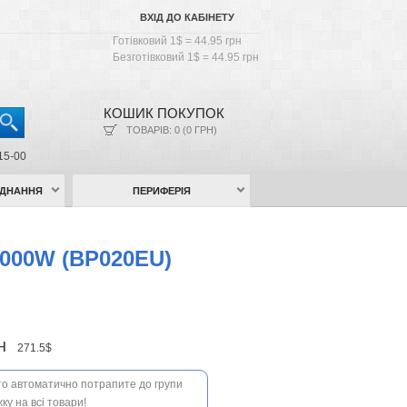
ВХІД ДО КАБІНЕТУ
Готівковий 1$ = 44.95 грн
Безготівковий 1$ = 44.95 грн
КОШИК ПОКУПОК
ТОВАРІВ: 0 (0 ГРН)
15-00
АДНАННЯ
ПЕРИФЕРІЯ
1000W (BP020EU)
рн
271.5$
 то автоматично потрапите до групи
ку на всі товари!