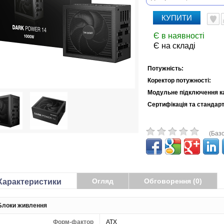
КУПИТИ
Є в наявності
Є на складі
Потужність:
Коректор потужності:
Модульне підключення к
Сертифікація та стандарт
(Базо
Огляд
Обговорення (0)
Характеристики
Блоки живлення
Форм-фактор
ATX