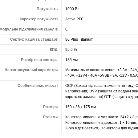
Потужність
1000 Вт
Коректор потужності
Active PFC
Модульне підключення кабелів
Є
Сертифікація та стандарт
80 Plus Titanium
КПД
95.6 %
Розмір вентилятора
135 мм
Навантажувальні параметри
Максимальне навантаження: +3.3V - 24A, 
- 40A, +12V4 - 40A +5VSB - 3A, -12V - 0.5A
Особливі властивості
OCP (Захист від навантаження по току)
напряжения) UVP (защита от подачи пон
короткого замикання) OTP (защита від пе
Розміри
150 x 86 x 175 мм
Роз’єми
Конектор живлення мат.плати: 24+2 x 8 pi
Конектор живлення відеокарт: 1 x 16-pin, 
2-pin відстібається), Конектори для підклю