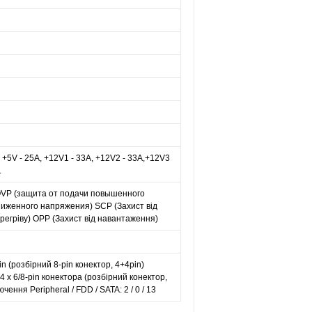
+5V - 25A, +12V1 - 33A, +12V2 - 33A,+12V3
.
 OVP (защита от подачи повышенного
иженного напряжения) SCP (Захист від
регріву) OPP (Захист від навантаження)
n (розбірний 8-pin конектор, 4+4pin)
4 x 6/8-pin конектора (розбірний конектор,
чення Peripheral / FDD / SATA: 2 / 0 / 13