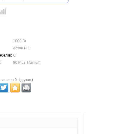
1000 Вт
Active PFC
абелів:
Є
:
80 Plus Titanium
вано на 0 відгуках.)