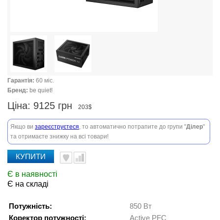
Гарантія:
60 міс.
Бренд:
be quiet!
Ціна:
9125 грн
203$
Якщо ви
зареєструєтеся
, то автоматично потрапите до групи "
Ділер
"
та отримаєте знижку на всі товари!
КУПИТИ
Є в наявності
Є на складі
Потужність:
850 Вт
Коректор потужності:
Active PFC