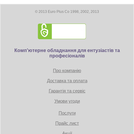
Подключение кабелей:
модульное
Конектор живлення відеокарт: 1
x16 pin, 4 x 6/8-pin. конектори для
Подсветка:
отсутствует
© 2013 Euro Plus Co 1998, 2002, 2013
підключення MOLEX/FDD/SATA:
Входное напряжение:
100...240 В
4/0/6
Размеры:
150 × 140 × 86 мм
Вес:
1.99 кг
Комп'ютерне обладнання для ентузіастів та
професіоналів
Про компанію
Доставка та оплата
Гарантія та сервіс
Умови угоди
Послуги
Прайс лист
Акції