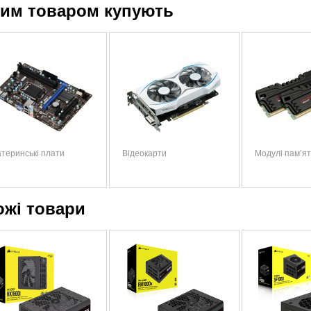
цим товаром купують
теринські плати
Відеокарти
Модулі пам’ят
ожі товари