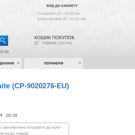
ВХІД ДО КАБІНЕТУ
Готівковий 1$ = 44.95 грн
Безготівковий 1$ = 44.95 грн
КОШИК ПОКУПОК
ТОВАРІВ: 0 (0 ГРН)
15-00
АДНАННЯ
ПЕРИФЕРІЯ
ite (CP-9020276-EU)
рн
281.5$
 то автоматично потрапите до групи
ку на всі товари!