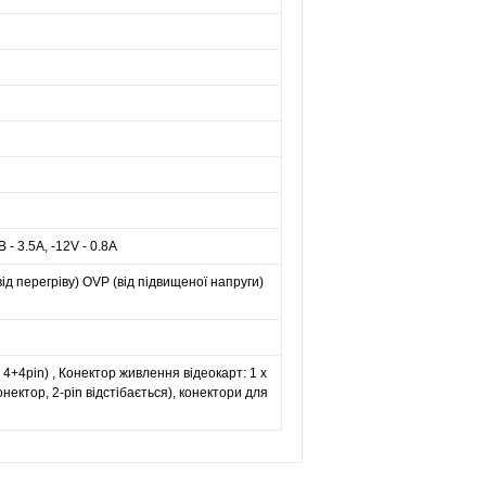
 - 3.5A, -12V - 0.8A
ід перегріву) OVP (від підвищеної напруги)
: 4+4pin) , Конектор живлення відеокарт: 1 x
онектор, 2-pin відстібається), конектори для