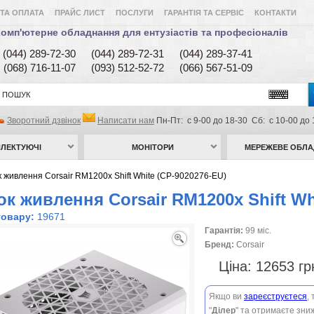
ТА ОПЛАТА
ПРАЙС ЛИСТ
ПОСЛУГИ
ГАРАНТІЯ ТА СЕРВІС
КОНТАКТИ
омп'ютерне обладнання для ентузіастів та професіоналів
(044) 289-72-30
(044) 289-72-31
(044) 289-37-41
(068) 716-11-07
(093) 512-52-72
(066) 567-51-09
Зворотний дзвінок
Написати нам
Пн-Пт: с 9-00 до 18-30 Сб: с 10-00 до 
ЛЕКТУЮЧІ
МОНІТОРИ
МЕРЕЖЕВЕ ОБЛ
 живлення Corsair RM1200x Shift White (CP-9020276-EU)
ок живлення Corsair RM1200x Shift Wh
товару:
19671
Гарантія:
99 міс.
Бренд:
Corsair
Ціна:
12653 г
Якщо ви
зареєструєтеся
,
"
Ділер
" та отримаєте зниж