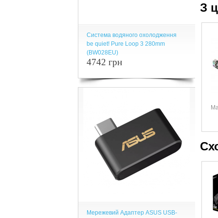
З 
Система водяного охолодження
be quiet! Pure Loop 3 280mm
(BW028EU)
4742 грн
Ма
Сх
Мережевий Адаптер ASUS USB-