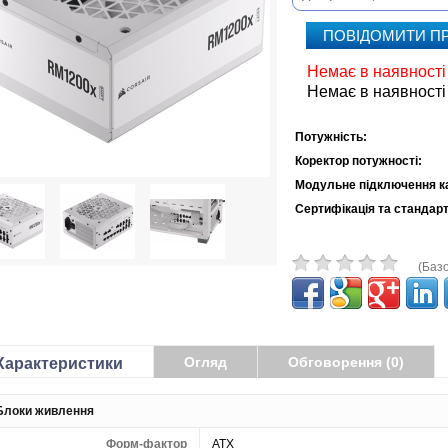
ПОВІДОМИТИ П
Немає в наявності
Немає в наявності
Потужність:
Коректор потужності:
Модульне підключення к
Сертифікація та стандарт
(Базо
Огляд
Обговорення (0)
Характеристики
Блоки живлення
Форм-фактор
ATX