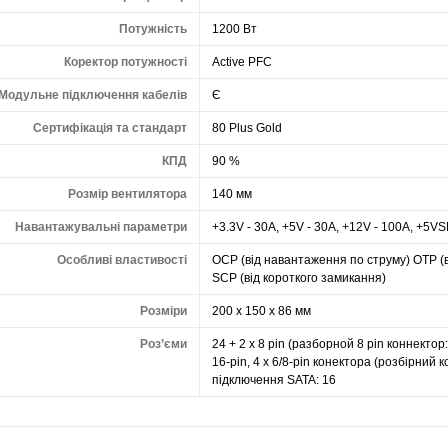
Потужність
1200 Вт
Коректор потужності
Active PFC
Модульне підключення кабелів
Є
Сертифікація та стандарт
80 Plus Gold
КПД
90 %
Розмір вентилятора
140 мм
Навантажувальні параметри
+3.3V - 30A, +5V - 30A, +12V - 100A, +5VSB
Особливі властивості
OCP (від навантаження по струму) OTP (в
SCP (від короткого замикання)
Розміри
200 x 150 x 86 мм
Роз’єми
24 + 2 x 8 pin (разборной 8 pin коннектор
16-pin, 4 x 6/8-pin конектора (розбірний к
підключення SATA: 16