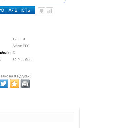
РО НАЯВНІСТЬ
1200 Вт
Active PFC
абелів:
Є
:
80 Plus Gold
вано на 0 відгуках.)