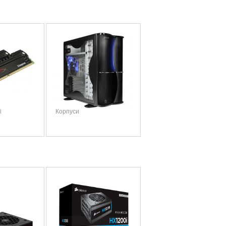
і
Корпуси