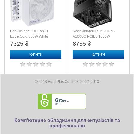
Блок живлення Lian Li
Блок живлення MSI MPG
Edge Gold 850W White
A1000G PCIE5 1000W
(G9P.EG0850G.W000.EU)
7325 ₴
8736 ₴
КУПИТИ
КУПИТИ
© 2013 Euro Plus Co 1998, 2002, 2013
Комп'ютерне обладнання для ентузіастів та
професіоналів