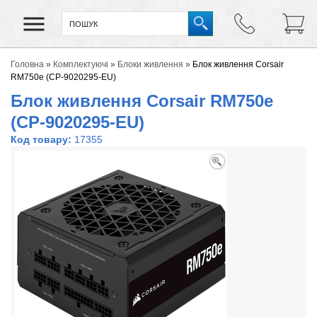
Головна
»
Комплектуючі
»
Блоки живлення
»
Блок живлення Corsair
RM750e (CP-9020295-EU)
Блок живлення Corsair RM750e
(CP-9020295-EU)
Код товару:
17355