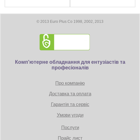
замыкания)
Роз’єми
24 + 2 x 8 pin (разборной 8 pin
UVP (от пониженного
коннектор: 4+4pin) , Конектори
напряжения)
живлення відеокарт: 1 x 16-pin, 3 x
Примерное время наработки
© 2013 Euro Plus Co 1998, 2002, 2013
6/8-pin, конектори для
100 тыс. ч.
на отказ:
підключення SATA: 12
Подключение кабелей:
модульное
Подсветка:
отсутствует
Входное напряжение:
100...240 В
Размеры:
150 × 86 × 150 мм
Комп'ютерне обладнання для ентузіастів та
професіоналів
Про компанію
Доставка та оплата
Гарантія та сервіс
Умови угоди
Послуги
Прайс лист