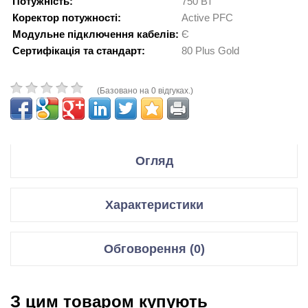
Потужність:
750 Вт
Коректор потужності:
Active PFC
Модульне підключення кабелів:
Є
Сертифікація та стандарт:
80 Plus Gold
(Базовано на 0 відгуках.)
Огляд
Технические характеристики
Характеристики
Форм-фактор:
ATX
Модель:
RM750x Shift
Мощность:
750 Вт
Блоки живлення
Обговорення (0)
ATX 12V V2.4
Cпецификация:
Форм-фактор
ATX
EPS 12V V2.92
Модуль PFC:
активный
Відгуки для даного товару відсутні
Потужність
750 Вт
Сертификация 80 PLUS:
Gold
З цим товаром купують