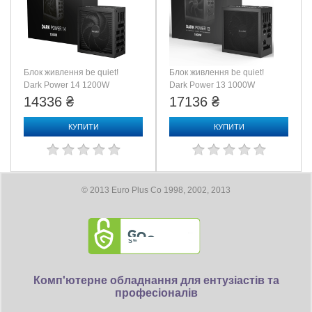
Блок живлення be quiet!
Блок живлення be quiet!
Dark Power 14 1200W
Dark Power 13 1000W
(BP021EU)
(BN335)
14336 ₴
17136 ₴
КУПИТИ
КУПИТИ
© 2013 Euro Plus Co 1998, 2002, 2013
Комп'ютерне обладнання для ентузіастів та
професіоналів