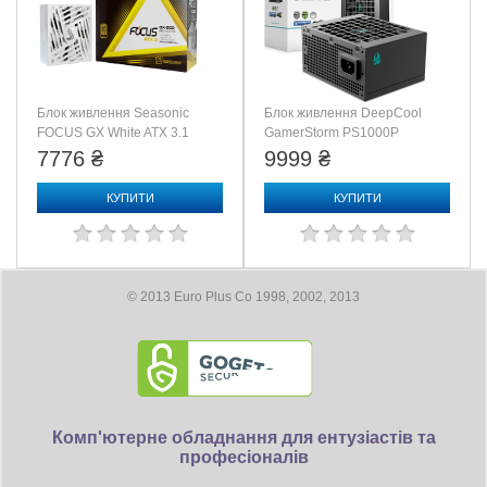
Блок живлення Seasonic
Блок живлення DeepCool
FOCUS GX White ATX 3.1
GamerStorm PS1000P
(2024) Gold 850 W (GX-
1000W (R-PSA00P-FE0B-
7776 ₴
9999 ₴
850)
JGEU)
КУПИТИ
КУПИТИ
© 2013 Euro Plus Co 1998, 2002, 2013
Комп'ютерне обладнання для ентузіастів та
професіоналів