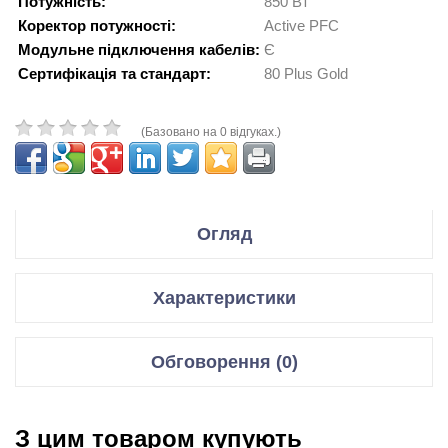
Потужність:
850 Вт
Коректор потужності:
Active PFC
Модульне підключення кабелів:
Є
Сертифікація та стандарт:
80 Plus Gold
(Базовано на 0 відгуках.)
Огляд
Техническая информация
Характеристики
80PLUS
Gold
Форм-фактор
Intel ATX 12 V
Размеры
140 x 150 x 86 мм
Блоки живлення
Обговорення (0)
Размер
120 мм
Форм-фактор
ATX
S3FC - Fanless until 30 %
Fan Control
Відгуки для даного товару відсутні
load
Fan
Потужність
850 Вт
З цим товаром купують
Information
Fan Bearing
Fluid Dynamic Bearing