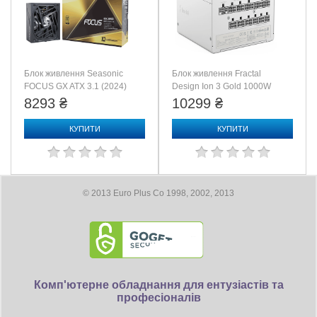
Блок живлення Seasonic
Блок живлення Fractal
FOCUS GX ATX 3.1 (2024)
Design Ion 3 Gold 1000W
Gold 850 W (GX-850)
White (FD-P-IA3G-1000-EU-
8293 ₴
10299 ₴
WH)
КУПИТИ
КУПИТИ
© 2013 Euro Plus Co 1998, 2002, 2013
Комп'ютерне обладнання для ентузіастів та
професіоналів