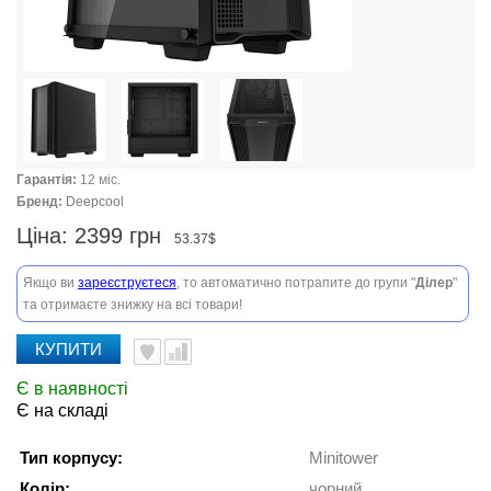
Гарантія:
12 міс.
Бренд:
Deepcool
Ціна:
2399 грн
53.37$
Якщо ви
зареєструєтеся
, то автоматично потрапите до групи "
Ділер
"
та отримаєте знижку на всі товари!
КУПИТИ
Є в наявності
Є на складі
Тип корпусу:
Minitower
Колір:
чорний