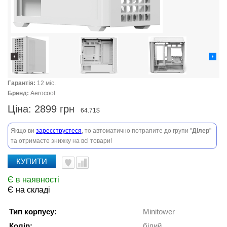
Гарантія:
12 міс.
Бренд:
Aerocool
Ціна:
2899 грн
64.71$
Якщо ви
зареєструєтеся
, то автоматично потрапите до групи "
Ділер
"
та отримаєте знижку на всі товари!
КУПИТИ
Є в наявності
Є на складі
Тип корпусу:
Minitower
Колір:
білий