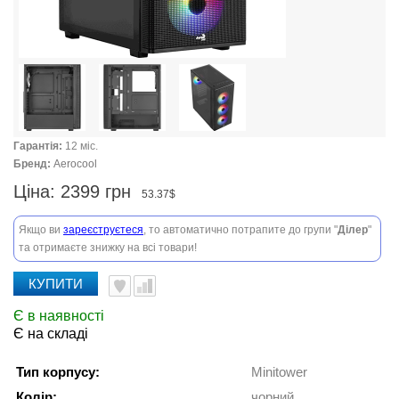
Гарантія:
12 міс.
Бренд:
Aerocool
Ціна:
2399 грн
53.37$
Якщо ви
зареєструєтеся
, то автоматично потрапите до групи "
Ділер
"
та отримаєте знижку на всі товари!
КУПИТИ
Є в наявності
Є на складі
Тип корпусу:
Minitower
Колір:
чорний