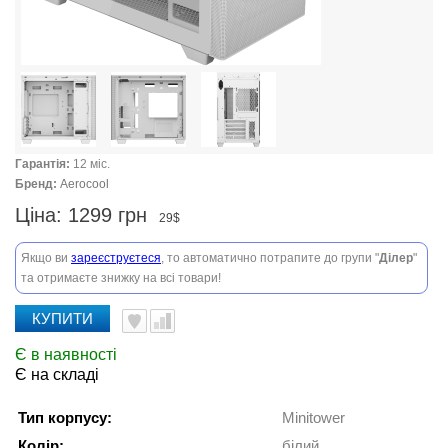
Гарантія:
12 міс.
Бренд:
Aerocool
Ціна:
1299 грн
29$
Якщо ви
зареєструєтеся
, то автоматично потрапите до групи "
Ділер
"
та отримаєте знижку на всі товари!
КУПИТИ
Є в наявності
Є на складі
Тип корпусу:
Minitower
Колір:
білий