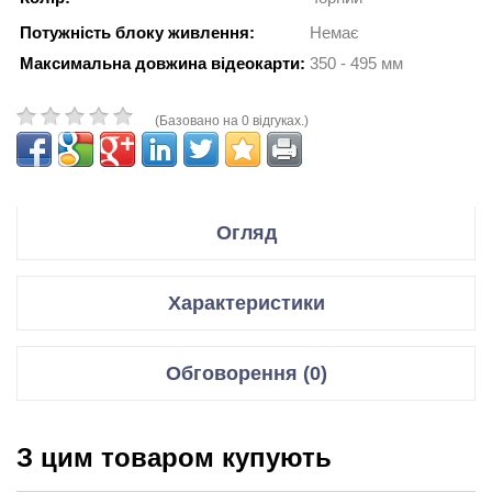
Потужність блоку живлення:
Немає
Максимальна довжина відеокарти:
350 - 495 мм
(Базовано на 0 відгуках.)
Огляд
Технические характеристики
Характеристики
Тип корпуса:
Full Tower
Форм-фактор:
Extended ATX
ATX
Корпуси
Обговорення (0)
Поддержка
Extended ATX
материнских
Micro-ATX
Тип корпусу
Fulltower
плат:
Mini-ITX
Відгуки для даного товару відсутні
XL-ATX
Формат
EATX/ATX/mATX
З цим товаром купують
материнської
Мощность БП:
без БП
НАПИСАТИ ВІДГУК/ЗАДАТИ ПИТАННЯ.
плати
Форм-фактор