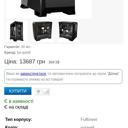
Гарантія:
36 міс.
Бренд:
be quiet!
Ціна:
13687 грн
304.5$
Якщо ви
зареєструєтеся
, то автоматично потрапите до групи "
Ділер
"
та отримаєте знижку на всі товари!
КУПИТИ
Є в наявності
Є на складі
Тип корпусу:
Fulltower
Колір:
чорний