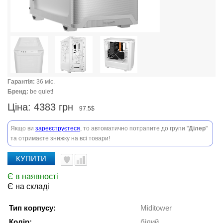
Гарантія:
36 міс.
Бренд:
be quiet!
Ціна:
4383 грн
97.5$
Якщо ви
зареєструєтеся
, то автоматично потрапите до групи "
Ділер
"
та отримаєте знижку на всі товари!
КУПИТИ
Є в наявності
Є на складі
Тип корпусу:
Miditower
Колір:
білий