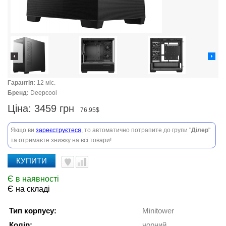
Гарантія:
12 міс.
Бренд:
Deepcool
Ціна:
3459 грн
76.95$
Якщо ви
зареєструєтеся
, то автоматично потрапите до групи "
Ділер
"
та отримаєте знижку на всі товари!
КУПИТИ
Є в наявності
Є на складі
Тип корпусу:
Minitower
Колір:
чорний