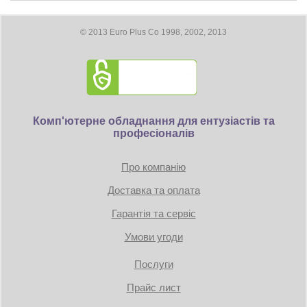
Оснащення
Панорамный корпус Micro-ATX с
тремя предустановленными
© 2013 Euro Plus Co 1998, 2002, 2013
вентиляторами PWM ARGB.
Максимальна
410 мм
довжина
відеокарти
Підсвічування
ARGB
Комп'ютерне обладнання для ентузіастів та
Розміри
437 х 235 х 451 мм
професіоналів
Вага
6.83 кг
Про компанію
Доставка та оплата
Гарантія та сервіс
Умови угоди
Послуги
Прайс лист