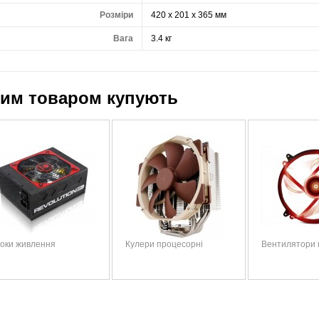
Розміри
420 x 201 x 365 мм
Вага
3.4 кг
цим товаром купують
оки живлення
Кулери процесорні
Вентилятори 