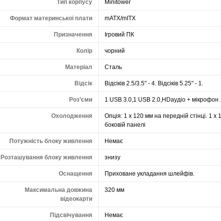
Тип корпусу
Minitower
Формат материнської плати
mATX/mITX
Призначення
Ігровий ПК
Колір
чорний
Матеріал
Сталь
Відсік
Відсіків 2.5/3.5" - 4. Відсіків 5.25" - 1.
Роз’єми
1 USB 3.0,1 USB 2.0,HDаудіо + мікрофон 
Охолодження
Опція: 1 х 120 мм на передній стінці. 1 х 
боковій панелі
Потужність блоку живлення
Немає
Розташування блоку живлення
знизу
Оснащення
Приховане укладання шлейфів.
Максимальна довжина
320 мм
відеокарти
Підсвічування
Немає