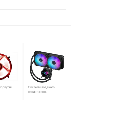
корпусні
Системи водяного
охолодження