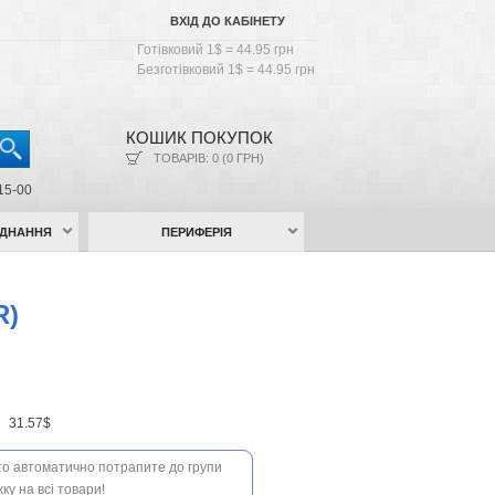
ВХІД ДО КАБІНЕТУ
Готівковий 1$ = 44.95 грн
Безготівковий 1$ = 44.95 грн
КОШИК ПОКУПОК
ТОВАРІВ: 0 (0 ГРН)
15-00
АДНАННЯ
ПЕРИФЕРІЯ
R)
н
31.57$
 то автоматично потрапите до групи
ку на всі товари!