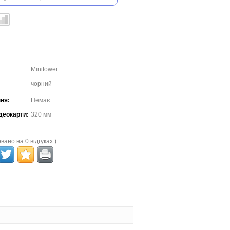
Minitower
чорний
ня:
Немає
деокарти:
320 мм
вано на 0 відгуках.)