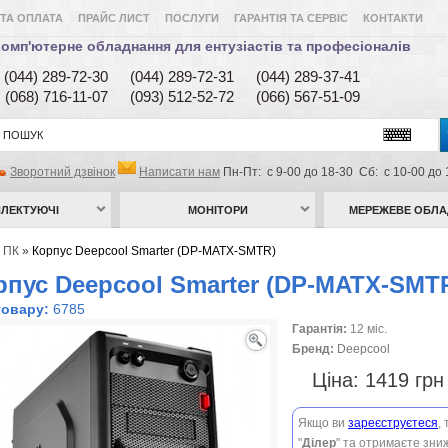
ТА ОПЛАТА
ПРАЙС ЛИСТ
ПОСЛУГИ
ГАРАНТІЯ ТА СЕРВІС
КОНТАКТИ
омп'ютерне обладнання для ентузіастів та професіоналів
(044) 289-72-30
(044) 289-72-31
(044) 289-37-41
(068) 716-11-07
(093) 512-52-72
(066) 567-51-09
Зворотний дзвінок
Написати нам
Пн-Пт: с 9-00 до 18-30 Сб: с 10-00 до 
ЛЕКТУЮЧІ
МОНІТОРИ
МЕРЕЖЕВЕ ОБЛ
 ПК
»
Корпус Deepcool Smarter (DP-MATX-SMTR)
рпус Deepcool Smarter (DP-MATX-SMT
товару:
6785
Гарантія:
12 міс.
Бренд:
Deepcool
Ціна:
1419 гр
Якщо ви
зареєструєтеся
,
"
Ділер
" та отримаєте зниж