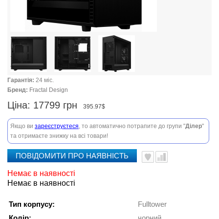
Гарантія:
24 міс.
Бренд:
Fractal Design
Ціна:
17799 грн
395.97$
Якщо ви
зареєструєтеся
, то автоматично потрапите до групи "
Ділер
"
та отримаєте знижку на всі товари!
ПОВІДОМИТИ ПРО НАЯВНІСТЬ
Немає в наявності
Немає в наявності
Тип корпусу:
Fulltower
Колір:
чорний