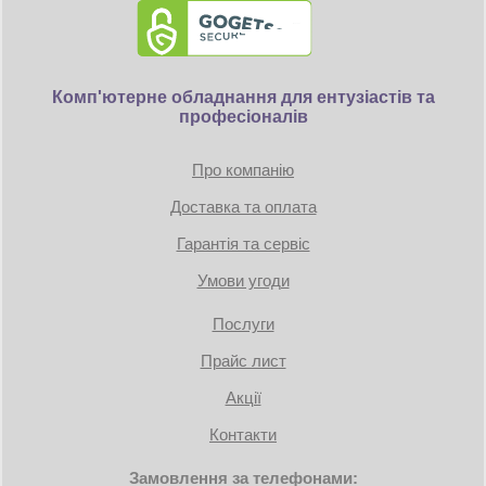
Охлаждение корпуса
1 х 140 мм Dynamic X2 GP-14 на
задней панели установлен
Место для
Комп'ютерне обладнання для ентузіастів та
вентилятора на
4 x 120 мм или 3 x 140 мм
професіоналів
передней стенке
Место для
вентилятора на
нет
Про компанію
боковой стенке
Место для
Доставка та оплата
4 x 120 мм или 3 x 140 мм
вентилятора на
Гарантія та сервіс
верхней панели
Место для
Умови угоди
вентилятора на
2 x 120/140 мм
нижней панели
Послуги
Максимальная
185 мм
высота кулера
Прайс лист
Противопылевой
На передней стенке, На нижней
фильтр
стенке
Акції
передняя панель 480/420 мм,
Контакти
верхняя панель 480/420 мм,
Замовлення за телефонами:
Посадочные места