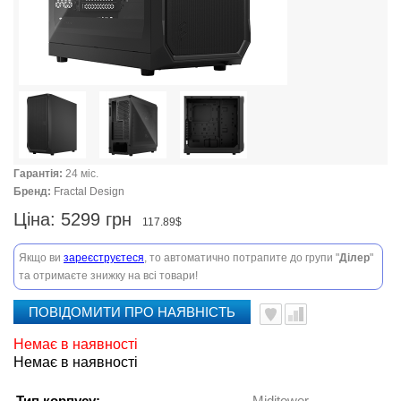
Гарантія:
24 міс.
Бренд:
Fractal Design
Ціна:
5299 грн
117.89$
Якщо ви
зареєструєтеся
, то автоматично потрапите до групи "
Ділер
"
та отримаєте знижку на всі товари!
ПОВІДОМИТИ ПРО НАЯВНІСТЬ
Немає в наявності
Немає в наявності
Тип корпусу:
Miditower