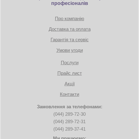
професіоналів
питания
Блок питания
ATX
12V
Мощность блока
Про компанію
без БП
питания
Доставка та оплата
Совместимость
Максимальная
Гарантія та сервіс
длина
405 мм
видеокарты
Умови угоди
Поддерживаемые
платы
Полноразмерные
Послуги
расширения
Прайс лист
Акції
Контакти
Замовлення за телефонами:
(044) 289-72-30
(044) 289-72-31
(044) 289-37-41
Ми працюємо: