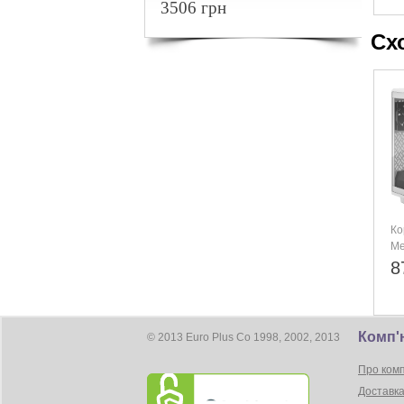
3506 грн
Сх
Ко
Me
Te
8
ME
Комп'
© 2013 Euro Plus Co 1998, 2002, 2013
Про ком
Доставка