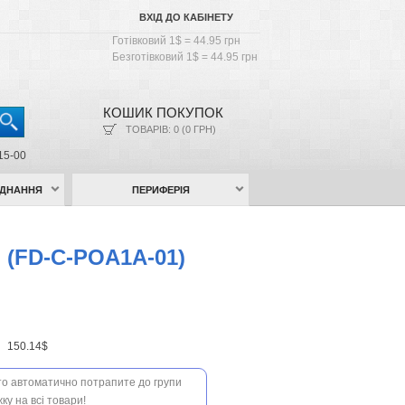
ВХІД ДО КАБІНЕТУ
Готівковий 1$ = 44.95 грн
Безготівковий 1$ = 44.95 грн
КОШИК ПОКУПОК
ТОВАРІВ: 0 (0 ГРН)
15-00
АДНАННЯ
ПЕРИФЕРІЯ
d (FD-C-POA1A-01)
н
150.14$
 то автоматично потрапите до групи
ку на всі товари!