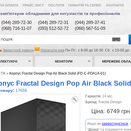
ТА ОПЛАТА
ПРАЙС ЛИСТ
ПОСЛУГИ
ГАРАНТІЯ ТА СЕРВІС
КОНТАКТИ
омп'ютерне обладнання для ентузіастів та професіоналів
(044) 289-72-30
(044) 289-72-31
(044) 289-37-41
(068) 716-11-07
(093) 512-52-72
(066) 567-51-09
Зворотний дзвінок
Написати нам
Пн-Пт: с 9-00 до 18-30 Сб: с 10-00 до 
ЛЕКТУЮЧІ
МОНІТОРИ
МЕРЕЖЕВЕ ОБЛ
 ПК
»
Корпус Fractal Design Pop Air Black Solid (FD-C-POA1A-01)
пус Fractal Design Pop Air Black Soli
товару:
17656
Гарантія:
24 міс.
Бренд:
Fractal Design
Ціна:
6749 гр
Якщо ви
зареєструєтеся
,
"
Ділер
" та отримаєте зниж