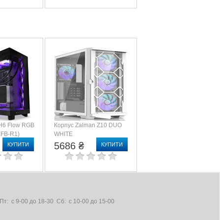
H6 Flow RGB
Корпус Zalman Z10 DUO
1FB-R1)
WHITE
5686 ₴
КУПИТИ
КУПИТИ
т: с 9-00 до 18-30 Сб: с 10-00 до 15-00