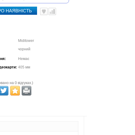
РО НАЯВНІСТЬ
Miditower
чорний
ня:
Немає
деокарти:
405 мм
вано на 0 відгуках.)