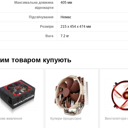
Максимальна довжина
405 мм
відеокарти
Підсвічування
Немає
Розміри
215 x 454 x 474 мм
Вага
7.2 кг
цим товаром купують
оки живлення
Кулери процесорні
Вентилятори 