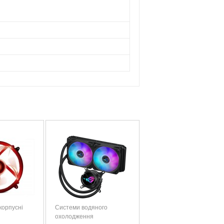
корпусні
Системи водяного
охолодження