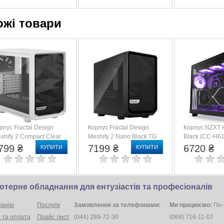
ожі товари
рпус Fractal Design
Корпус Fractal Design
Корпус NZXT 
shify 2 Compact Clear
Meshify 2 Nano Black TG
Black (CC-H6
mpered Glass (FD-C-
Dark Tint (FD-C-MES2N-01)
799 ₴
7199 ₴
6720 ₴
КУПИТИ
КУПИТИ
S2C-05)
ютерне обладнання для ентузіастів та професіоналів
панію
Послуги
Замовлення за телефонами:
Ми працюємо:
Пн-П
 та оплата
Прайс лист
(044) 289-72-30
(068) 716-11-07