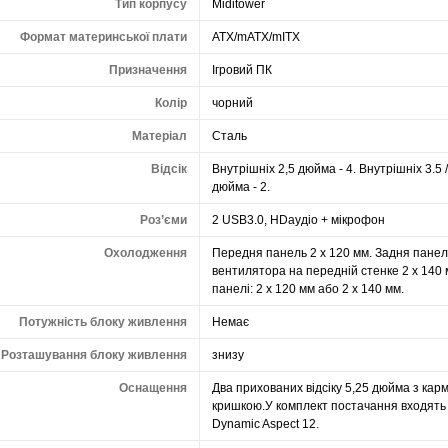
Тип корпусу
Miditower
Формат материнської плати
ATX/mATX/mITX
Призначення
Ігровий ПК
Колір
чорний
Матеріал
Сталь
Відсік
Внутрішніх 2,5 дюйма - 4. Внутрішніх 3.5 /
дюйма - 2.
Роз’єми
2 USB3.0, HDаудіо + мікрофон
Охолодження
Передня панель 2 х 120 мм. Задня панель
вентилятора на передній стенке 2 х 140 
панелі: 2 х 120 мм або 2 х 140 мм.
Потужність блоку живлення
Немає
Розташування блоку живлення
знизу
Оснащення
Два прихованих відсіку 5,25 дюйма з кар
кришкою.У комплект постачання входять 
Dynamic Aspect 12.