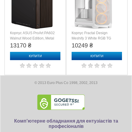
Разъемы и индикаторы на передней панели
2xUSB 3.0
USB
нет
FireWire
нет
eSATA
есть
Выход на наушники
Корпус ASUS ProArt PA602
Корпус Fractal Design
есть
Вход для микрофона
Walnut Wood Edition, Metal
Meshify 3 White RGB TG
Panel (90DC00J0-B09040)
нет
Clear Tint (FD-C-MES3A-
Наличие ЖК экрана
13170 ₴
10249 ₴
07)
HDD, Power
Индикаторы
КУПИТИ
КУПИТИ
© 2013 Euro Plus Co 1998, 2002, 2013
Комп'ютерне обладнання для ентузіастів та
професіоналів