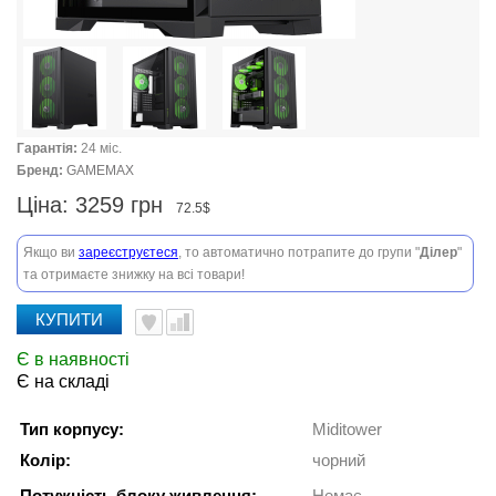
Гарантія:
24 міс.
Бренд:
GAMEMAX
Ціна:
3259 грн
72.5$
Якщо ви
зареєструєтеся
, то автоматично потрапите до групи "
Ділер
"
та отримаєте знижку на всі товари!
КУПИТИ
Є в наявності
Є на складі
Тип корпусу:
Miditower
Колір:
чорний
Потужність блоку живлення:
Немає