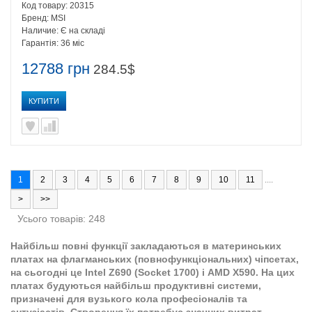
Код товару:
20315
Бренд:
MSI
Наличие:
Є на складі
Гарантія:
36 міс
12788 грн
284.5$
КУПИТИ
1
2
3
4
5
6
7
8
9
10
11
....
>
>>
Усього товарів: 248
Найбільш повні функції закладаються в материнських
платах на флагманських (повнофункціональних) чіпсетах,
на сьогодні це Intel Z690 (Socket 1700) і AMD X590. На цих
платах будуються найбільш продуктивні системи,
призначені для вузького кола професіоналів та