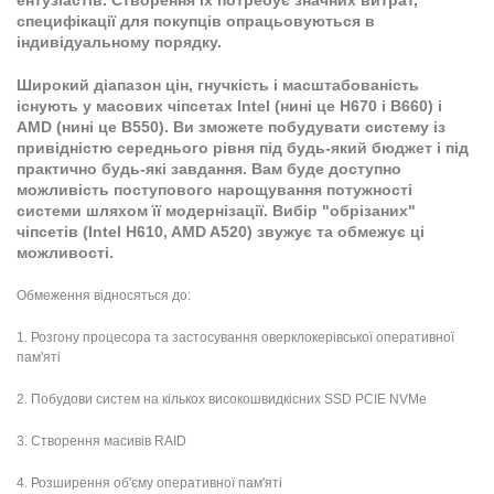
ентузіастів. Створення їх потребує значних витрат,
специфікації для покупців опрацьовуються в
індивідуальному порядку.
Широкий діапазон цін, гнучкість і масштабованість
існують у масових чіпсетах Intel (нині це H670 і В660) і
AMD (нині це В550). Ви зможете побудувати систему із
привідністю середнього рівня під будь-який бюджет і під
практично будь-які завдання. Вам буде доступно
можливість поступового нарощування потужності
системи шляхом її модернізації. Вибір "обрізаних"
чіпсетів (Intel H610, AMD A520) звужує та обмежує ці
можливості.
Обмеження відносяться до:
1. Розгону процесора та застосування оверклокерівської оперативної
пам'яті
2. Побудови систем на кількох високошвидкісних SSD PCIE NVMe
3. Створення масивів RAID
4. Розширення об'єму оперативної пам'яті