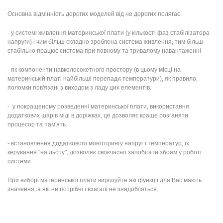
Основна відмінність дорогих моделей від не дорогих полягає:
- у системі живлення материнської плати (у кількості фаз стабілізатора
напруги) і чим більш складно зроблена система живлення, тим більш
стабільно працює система при повному та тривалому навантаженні
- як компоненти навколосокетного простору (в цьому місці на
материнській платі найбільші перепади температури), як правило,
поломки пов'язані з виходом з ладу цих елементів.
- у покращеному розведенні материнської плати, використання
додаткових шарів міді в доріжках, це дозволяє краще розганяти
процесор та пам'ять.
- встановлення додаткового моніторингу напруг і температур, їх
керування "на льоту", дозволяє своєчасно запобігати збоям у роботі
системи
При виборі материнської плати вирішуйте які функції для Вас мають
значення, а які не потрібні і взагалі не знадобляться.