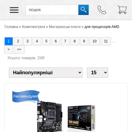
Головна
»
Комплектуючі
»
Материнські плати
»
для процесорів AMD
1
2
3
4
5
6
7
8
9
10
11
....
>
>>
Усього товарів: 248