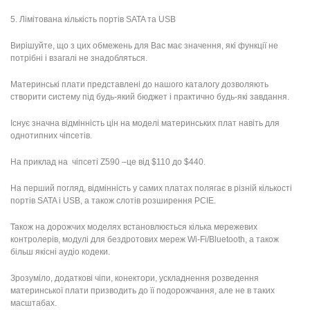
5. Лімітована кількість портів SATA та USB
Вирішуйте, що з цих обмежень для Вас має значення, які функції не
потрібні і взагалі не знадобляться.
Материнські плати представлені до нашого каталогу дозволяють
створити систему під будь-який бюджет і практично будь-які завдання.
Існує значна відмінність цін на моделі материнських плат навіть для
однотипних чіпсетів.
На приклад на чіпсеті Z590 –це від $110 до $440.
На перший погляд, відмінність у самих платах полягає в різній кількості
портів SATA і USB, а також слотів розширення PCIE.
Також на дорожчих моделях встановлюється кілька мережевих
контролерів, модулі для бездротових мереж Wi-Fi/Bluetooth, а також
більш якісні аудіо кодеки.
Зрозуміло, додаткові чіпи, конектори, ускладнення розведення
материнської плати призводить до її подорожчання, але не в таких
масштабах.