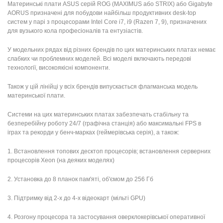
Материнські плати ASUS серій ROG (MAXIMUS або STRIX) або Gigabyte
AORUS призначені для побудови найбільш продуктивних desk-top
систем у парі з процесорами Intel Core i7, i9 (Razen 7, 9), призначених
для вузького кола професіоналів та ентузіастів.
У модельних рядах від різних брендів по цих материнських платах немає
слабких чи проблемних моделей. Всі моделі включають передові
технології, високоякісні компоненти.
Також у цій лінійці у всіх брендів випускається флагманська модель
материнської плати.
Системи на цих материнських платах забезпечать стабільну та
безперебійну роботу 24/7 (графічна станція) або максимальні FPS в
іграх та рекорди у бенч-марках (геймерівська серія), а також:
1. Встановлення топових десктоп процесорів; встановлення серверних
процесорів Xeon (на деяких моделях)
2. Установка до 8 планок пам'яті, об'ємом до 256 Гб
3. Підтримку від 2-х до 4-х відеокарт (мільті GPU)
4. Розгону процесора та застосування оверклокерівської оперативної