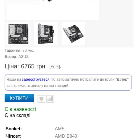
Гарантія:
36 міс.
Бренд:
ASUS
Ціна:
6765 грн
150.5$
Якщо ви
зареєструєтеся
, то автоматично потрапите до групи "
Ділер
"
та отримаєте знижку на всі товари!
КУПИТИ
Є в наявності
Є на складі
Socket:
AM5
Чіпсет:
AMD B840