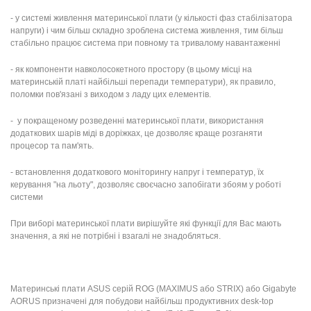
- у системі живлення материнської плати (у кількості фаз стабілізатора
напруги) і чим більш складно зроблена система живлення, тим більш
стабільно працює система при повному та тривалому навантаженні
- як компоненти навколосокетного простору (в цьому місці на
материнській платі найбільші перепади температури), як правило,
поломки пов'язані з виходом з ладу цих елементів.
- у покращеному розведенні материнської плати, використання
додаткових шарів міді в доріжках, це дозволяє краще розганяти
процесор та пам'ять.
- встановлення додаткового моніторингу напруг і температур, їх
керування "на льоту", дозволяє своєчасно запобігати збоям у роботі
системи
При виборі материнської плати вирішуйте які функції для Вас мають
значення, а які не потрібні і взагалі не знадобляться.
Материнські плати ASUS серій ROG (MAXIMUS або STRIX) або Gigabyte
AORUS призначені для побудови найбільш продуктивних desk-top