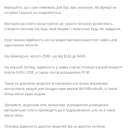
Вирішуйте, що з цих обмежень для Вас має значення, які функції не
потрібні і взагалі не знадобляться.
Материнські плати представлені до нашого каталогу дозволяють
створити систему під будь-який бюджет і практично будь-які завдання.
Існує значна відмінність цін на моделі материнських плат навіть для
однотипних чіпсетів.
На приклад на чіпсеті Z590 –це від $110 до $440.
На перший погляд, відмінність у самих платах полягає в різній кількості
портів SATA і USB, а також слотів розширення PCIE.
Також на дорожчих моделях встановлюється кілька мережевих
контролерів, модулі для бездротових мереж Wi-Fi/Bluetooth, а також
більш якісні аудіо кодеки.
Зрозуміло, додаткові чіпи, конектори, ускладнення розведення
материнської плати призводить до її подорожчання, але не в таких
масштабах.
Основна відмінність дорогих моделей від не дорогих полягає: