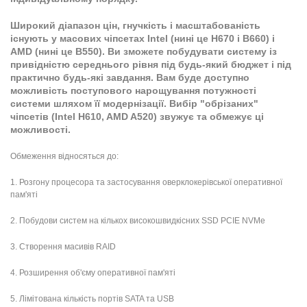
Широкий діапазон цін, гнучкість і масштабованість
існують у масових чіпсетах Intel (нині це H670 і В660) і
AMD (нині це В550). Ви зможете побудувати систему із
привідністю середнього рівня під будь-який бюджет і під
практично будь-які завдання. Вам буде доступно
можливість поступового нарощування потужності
системи шляхом її модернізації. Вибір "обрізаних"
чіпсетів (Intel H610, AMD A520) звужує та обмежує ці
можливості.
Обмеження відносяться до:
1. Розгону процесора та застосування оверклокерівської оперативної
пам'яті
2. Побудови систем на кількох високошвидкісних SSD PCIE NVMe
3. Створення масивів RAID
4. Розширення об'єму оперативної пам'яті
5. Лімітована кількість портів SATA та USB