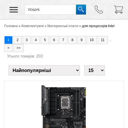
Головна
»
Комплектуючі
»
Материнські плати
»
для процесорів Intel
1
2
3
4
5
6
7
8
9
10
11
....
>
>>
Усього товарів: 202