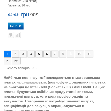
Наличие:
Є на складі
Гарантія:
36 міс
4046 грн
90$
КУПИТИ
1
2
3
4
5
6
7
8
9
10
11
....
>
>>
Усього товарів: 202
Найбільш повні функції закладаються в материнських
платах на флагманських (повнофункціональних) чіпсетах,
на сьогодні це Intel Z690 (Socket 1700) і AMD X590. На цих
платах будуються найбільш продуктивні системи,
призначені для вузького кола професіоналів та
ентузіастів. Створення їх потребує значних витрат,
специфікації для покупців опрацьовуються в
індивідуальному порядку.