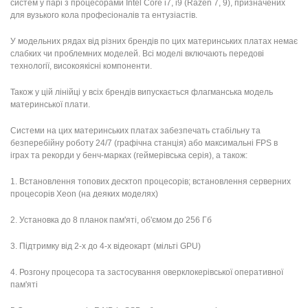
систем у парі з процесорами Intel Core i7, i9 (Razen 7, 9), призначених
для вузького кола професіоналів та ентузіастів.
У модельних рядах від різних брендів по цих материнських платах немає
слабких чи проблемних моделей. Всі моделі включають передові
технології, високоякісні компоненти.
Також у цій лінійці у всіх брендів випускається флагманська модель
материнської плати.
Системи на цих материнських платах забезпечать стабільну та
безперебійну роботу 24/7 (графічна станція) або максимальні FPS в
іграх та рекорди у бенч-марках (геймерівська серія), а також:
1. Встановлення топових десктоп процесорів; встановлення серверних
процесорів Xeon (на деяких моделях)
2. Установка до 8 планок пам'яті, об'ємом до 256 Гб
3. Підтримку від 2-х до 4-х відеокарт (мільті GPU)
4. Розгону процесора та застосування оверклокерівської оперативної
пам'яті