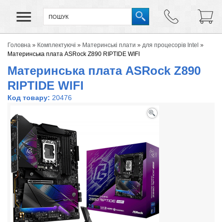
Головна
»
Комплектуючі
»
Материнські плати
»
для процесорів Intel
»
Материнська плата ASRock Z890 RIPTIDE WIFI
Материнська плата ASRock Z890
RIPTIDE WIFI
Код товару:
20476