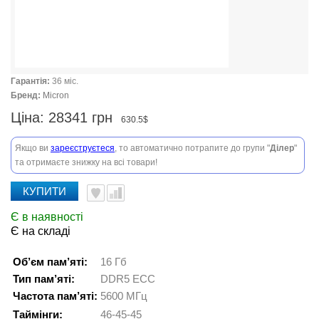
Гарантія:
36 міс.
Бренд:
Micron
Ціна:
28341 грн
630.5$
Якщо ви
зареєструєтеся
, то автоматично потрапите до групи "
Ділер
"
та отримаєте знижку на всі товари!
КУПИТИ
Є в наявності
Є на складі
Об’єм пам’яті:
16 Гб
Тип пам’яті:
DDR5 ECC
Частота пам’яті:
5600 МГц
Таймінги:
46-45-45