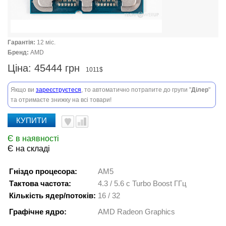
Гарантія:
12 міс.
Бренд:
AMD
Ціна:
45444 грн
1011$
Якщо ви
зареєструєтеся
, то автоматично потрапите до групи "
Ділер
"
та отримаєте знижку на всі товари!
КУПИТИ
Є в наявності
Є на складі
Гніздо процесора:
AM5
Тактова частота:
4.3 / 5.6 c Turbo Boost ГГц
Кількість ядер/потоків:
16 / 32
Графічне ядро:
AMD Radeon Graphics