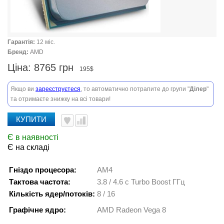
Гарантія:
12 міс.
Бренд:
AMD
Ціна:
8765 грн
195$
Якщо ви
зареєструєтеся
, то автоматично потрапите до групи "
Ділер
"
та отримаєте знижку на всі товари!
КУПИТИ
Є в наявності
Є на складі
Гніздо процесора:
AM4
Тактова частота:
3.8 / 4.6 c Turbo Boost ГГц
Кількість ядер/потоків:
8 / 16
Графічне ядро:
AMD Radeon Vega 8