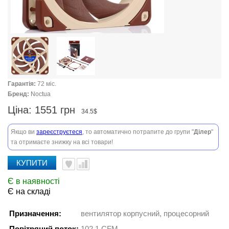
Гарантія:
72 міс.
Бренд:
Noctua
Ціна:
1551 грн
34.5$
Якщо ви
зареєструєтеся
, то автоматично потрапите до групи "
Ділер
"
та отримаєте знижку на всі товари!
КУПИТИ
Є в наявності
Є на складі
Призначення:
вентилятор корпусний, процесорний
Повітряний поток:
102.1 CFM