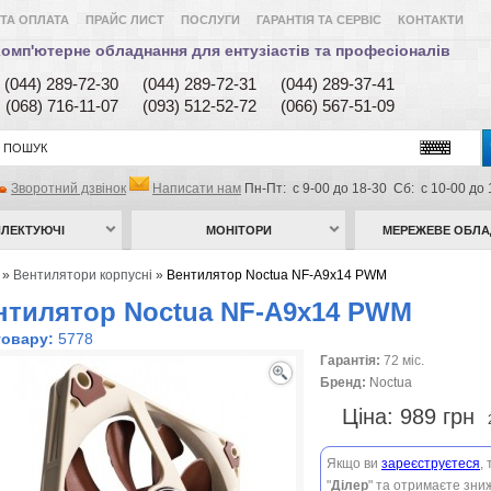
ТА ОПЛАТА
ПРАЙС ЛИСТ
ПОСЛУГИ
ГАРАНТІЯ ТА СЕРВІС
КОНТАКТИ
омп'ютерне обладнання для ентузіастів та професіоналів
(044) 289-72-30
(044) 289-72-31
(044) 289-37-41
(068) 716-11-07
(093) 512-52-72
(066) 567-51-09
Зворотний дзвінок
Написати нам
Пн-Пт: с 9-00 до 18-30 Сб: с 10-00 до 
ЛЕКТУЮЧІ
МОНІТОРИ
МЕРЕЖЕВЕ ОБЛ
»
Вентилятори корпусні
»
Вентилятор Noctua NF-A9x14 PWM
нтилятор Noctua NF-A9x14 PWM
товару:
5778
Гарантія:
72 міс.
Бренд:
Noctua
Ціна:
989 грн
Якщо ви
зареєструєтеся
,
"
Ділер
" та отримаєте зниж