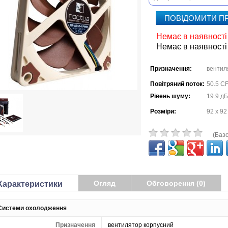
ПОВІДОМИТИ П
Немає в наявності
Немає в наявності
Призначення:
вентил
Повітряний поток:
50.5 C
Рівень шуму:
19.9 дБ
Розміри:
92 x 92
(Базо
Огляд
Обговорення (0)
Характеристики
Системи охолодження
Призначення
вентилятор корпусний