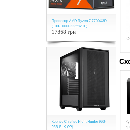
Процесор AMD Ryzen 7 7700X3D
(100-100002235WOF)
17868 грн
Ко
Сх
Корпус Chieftec Night Hunter (GS-
Ку
03B-BLK-OP)
qu