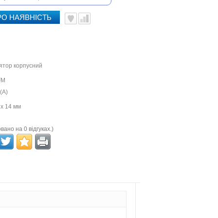
РО НАЯВНІСТЬ
ятор корпусний
FM
(А)
 x 14 мм
вано на 0 відгуках.)