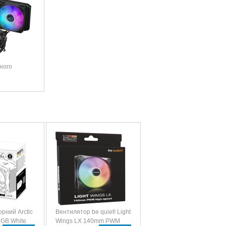
ного
рний Arctic
Вентилятор be quiet! Light
RGB White
Wings LX 140mm PWM