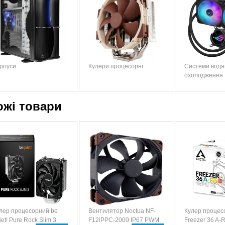
рпуси
Кулери процесорні
Системи водя
охолодження
ожі товари
лер процесорний be
Вентилятор Noctua NF-
Кулер процесо
iet! Pure Rock Slim 3
F12iPPC-2000 IP67 PWM
Freezer 36 A-