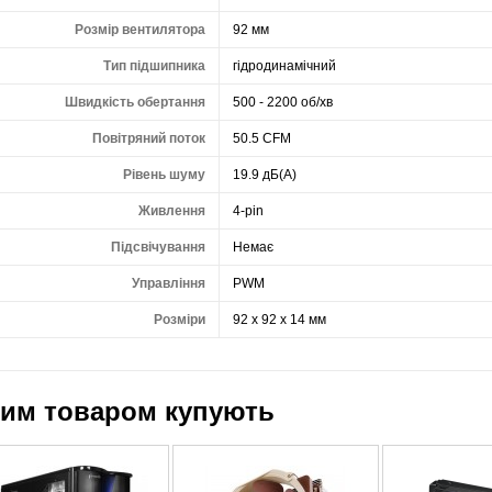
Розмір вентилятора
92 мм
Тип підшипника
гідродинамічний
Швидкість обертання
500 - 2200 об/хв
Повітряний поток
50.5 CFM
Рівень шуму
19.9 дБ(А)
Живлення
4-pin
Підсвічування
Немає
Управління
PWM
Розміри
92 x 92 x 14 мм
цим товаром купують