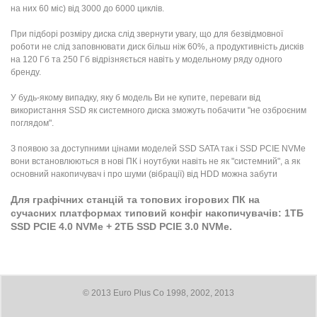
на них 60 міс) від 3000 до 6000 циклів.
При підборі розміру диска слід звернути увагу, що для безвідмовної
роботи не слід заповнювати диск більш ніж 60%, а продуктивність дисків
на 120 Гб та 250 Гб відрізняється навіть у модельному ряду одного
бренду.
У будь-якому випадку, яку б модель Ви не купите, переваги від
використання SSD як системного диска зможуть побачити "не озброєним
поглядом".
З появою за доступними цінами моделей SSD SATA так і SSD PCIE NVMe
вони встановлюються в нові ПК і ноутбуки навіть не як "системний", а як
основний накопичувач і про шуми (вібрації) від HDD можна забути
Для графічних станцій та топових ігорових ПК на
сучасних платформах типовий конфіг накопичувачів: 1ТБ
SSD PCIE 4.0 NVMe + 2ТБ SSD PCIE 3.0 NVMe.
© 2013 Euro Plus Co 1998, 2002, 2013