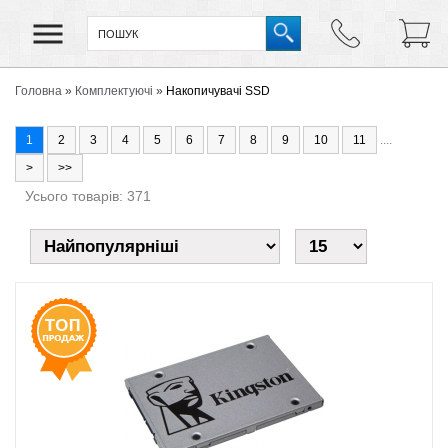
Головна
»
Комплектуючі
»
Накопичувачі SSD
1
2
3
4
5
6
7
8
9
10
11
....
>
>>
Усього товарів: 371