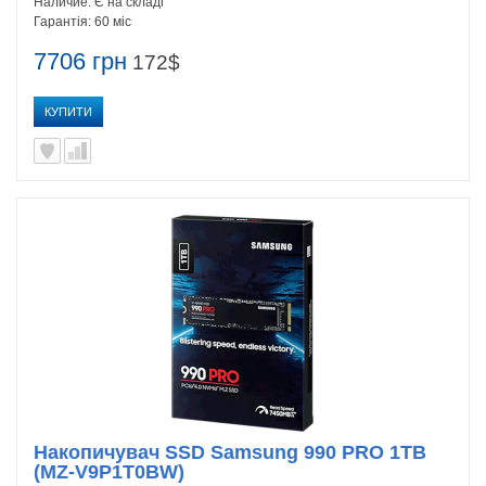
Наличие:
Є на складі
Гарантія:
60 міс
7706 грн
172$
КУПИТИ
Накопичувач SSD Samsung 990 PRO 1TB
(MZ-V9P1T0BW)