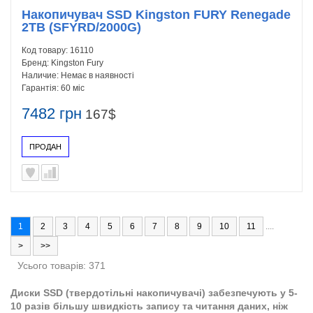
Накопичувач SSD Kingston FURY Renegade
2TB (SFYRD/2000G)
Код товару:
16110
Бренд:
Kingston Fury
Наличие:
Немає в наявності
Гарантія:
60 міс
7482 грн
167$
ПРОДАН
1
2
3
4
5
6
7
8
9
10
11
....
>
>>
Усього товарів: 371
Диски SSD (твердотільні накопичувачі) забезпечують у 5-
10 разів більшу швидкість запису та читання даних, ніж