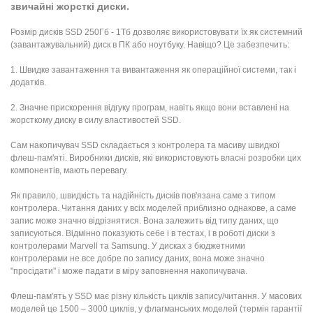
звичайні жорсткі диски.
Розмір дисків SSD 250Гб - 1Тб дозволяє використовувати їх як системний
(завантажувальний) диск в ПК або ноутбуку. Навіщо? Це забезпечить:
1. Швидке завантаження та вивантаження як операційної системи, так і
додатків.
2. Значне прискорення відгуку програм, навіть якщо вони вставлені на
жорсткому диску в силу властивостей SSD.
Сам накопичувач SSD складається з контролера та масиву швидкої
флеш-пам'яті. Виробники дисків, які використовують власні розробки цих
компонентів, мають перевагу.
Як правило, швидкість та надійність дисків пов'язана саме з типом
контролера. Читання даних у всіх моделей приблизно однакове, а саме
запис може значно відрізнятися. Вона залежить від типу даних, що
записуються. Відмінно показують себе і в тестах, і в роботі диски з
контролерами Marvell та Samsung. У дисках з бюджетними
контролерами не все добре по запису даних, вона може значно
"просідати" і може падати в міру заповнення накопичувача.
Флеш-пам'ять у SSD має різну кількість циклів запису/читання. У масових
моделей це 1500 – 3000 циклів, у флагманських моделей (термін гарантії