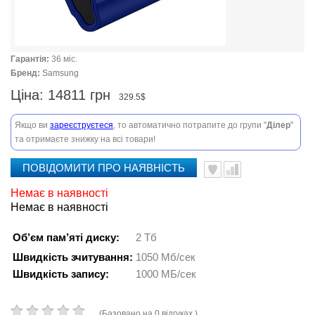
Гарантія:
36 міс.
Бренд:
Samsung
Ціна:
14811 грн
329.5$
Якщо ви
зареєструєтеся
, то автоматично потрапите до групи "
Ділер
"
та отримаєте знижку на всі товари!
ПОВІДОМИТИ ПРО НАЯВНІСТЬ
Немає в наявності
Немає в наявності
Об’єм пам’яті диску:
2 Тб
Швидкість зчитування:
1050 Мб/сек
Швидкість запису:
1000 МБ/сек
(Базовано на 0 відгуках.)