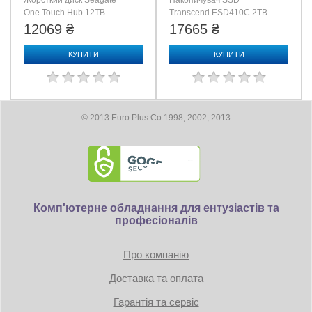
Жорсткий диск Seagate
Накопичувач SSD
One Touch Hub 12TB
Transcend ESD410C 2TB
USB3.0 (STLC12000400)
(TS2TESD410C)
12069 ₴
17665 ₴
КУПИТИ
КУПИТИ
© 2013 Euro Plus Co 1998, 2002, 2013
Комп'ютерне обладнання для ентузіастів та
професіоналів
Про компанію
Доставка та оплата
Гарантія та сервіс