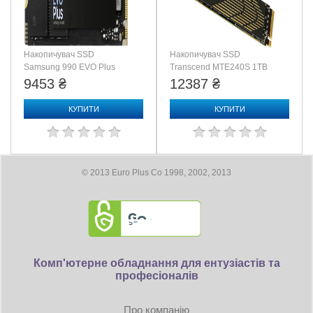
Накопичувач SSD
Накопичувач SSD
Samsung 990 EVO Plus
Transcend MTE240S 1TB
1TB (MZ-V9S1T0BW)
(TS1TMTE240S)
9453 ₴
12387 ₴
КУПИТИ
КУПИТИ
© 2013 Euro Plus Co 1998, 2002, 2013
Комп'ютерне обладнання для ентузіастів та
професіоналів
Про компанію