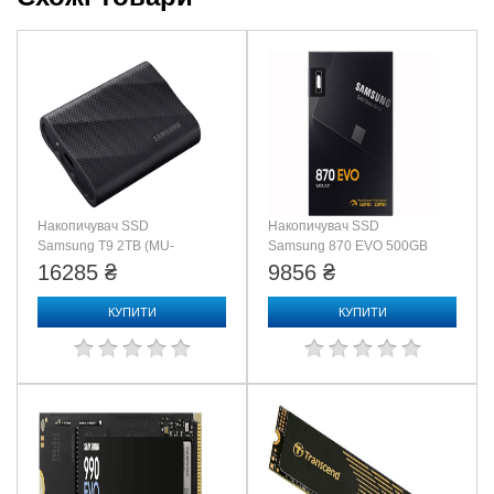
Накопичувач SSD
Накопичувач SSD
Samsung T9 2TB (MU-
Samsung 870 EVO 500GB
PG2T0B/EU)
(MZ-77E500BW)
16285 ₴
9856 ₴
КУПИТИ
КУПИТИ