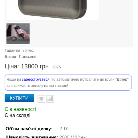
Гарантія:
36 міс.
Бренд:
Transcend
Ціна:
13800 грн
307$
Якщо ви
зареєструєтеся
, то автоматично потрапите до групи "
Ділер
"
та отримаєте знижку на всі товари!
КУПИТИ
Є в наявності
Є на складі
Об’єм пам’яті диску:
2 Тб
Швидкість зчитування:
2000 Мб/сек