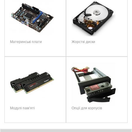
Размеры:
70 × 63 × 10 мм
Швидкість
2000 Мб/сек
Вес:
48 г
зчитування
Ваш відгук:
Швидкість
2000 МБ/сек
запису
Продуктивність
Немає даних
IOPS
Материнські плати
Жорсткі диски
Примітка:
HTML теги не дозволені! Використовуйте звичайний текст.
Формфактор
Portable
Рейтинг:
Погано
Добре
Інтерфейси
USB 3.2 Gen 2x2 Type-C
Товщина диску
10 мм
ПРОДОВЖИТИ
Застосування
Настільний ПК, ноутбук, ультрабук
Модулі пам’яті
Опції для корпусів