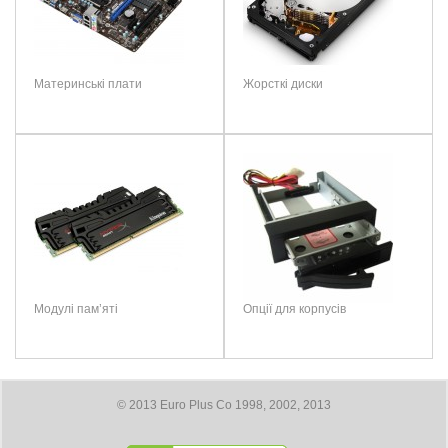
Особенности:
радиатор
Швидкість
6200 Мб/сек
Размеры:
80 × 22 × 3.58 мм
запису
Вес:
10 г
Продуктивність
530000 читання / 420000 запис
IOPS
Материнські плати
Жорсткі диски
Примітка:
HTML теги не дозволені! Використовуйте звичайний текст.
Формфактор
M.2 80мм
Рейтинг:
Погано
Добре
Інтерфейси
PCIe 4.0 x4 - NVMe
Застосування
Настільний ПК, ноутбук, ультрабук
ПРОДОВЖИТИ
Ресурс
1480 TBW
Модулі пам’яті
Опції для корпусів
© 2013 Euro Plus Co 1998, 2002, 2013