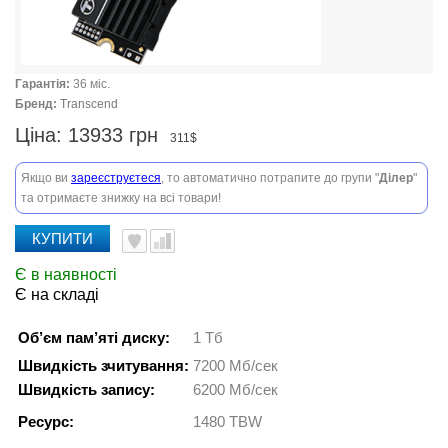
Гарантія:
36 міс.
Бренд:
Transcend
Ціна:
13933 грн
311$
Якщо ви
зареєструєтеся
, то автоматично потрапите до групи "
Ділер
"
та отримаєте знижку на всі товари!
КУПИТИ
Є в наявності
Є на складі
Об’єм пам’яті диску:
1 Тб
Швидкість зчитування:
7200 Мб/сек
Швидкість запису:
6200 Мб/сек
Ресурс:
1480 TBW