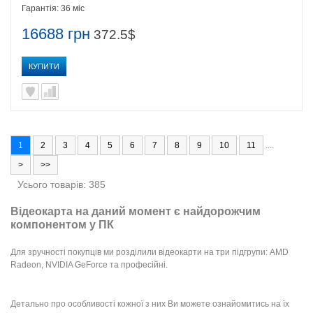
Гарантія:
36 міс
16688 грн
372.5$
КУПИТИ
1
2
3
4
5
6
7
8
9
10
11
....
>
>>
Усього товарів: 385
Відеокарта на даний момент є найдорожчим
компонентом у ПК
Для зручності покупців ми розділили відеокарти на три підгрупи: AMD
Radeon, NVIDIA GeForce та професійні.
Детально про особливості кожної з них Ви можете ознайомитись на їх