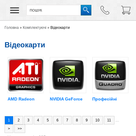
Головна
»
Комплектуючі
»
Відеокарти
Відеокарти
AMD Radeon
NVIDIA GeForce
Професійні
1
2
3
4
5
6
7
8
9
10
11
....
>
>>