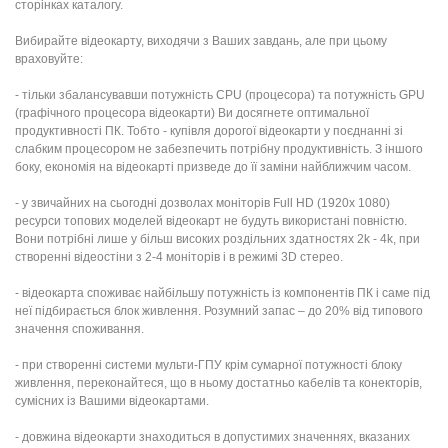
сторінках каталогу.
Вибирайте відеокарту, виходячи з Ваших завдань, але при цьому
враховуйте:
- тільки збалансувавши потужність CPU (процесора) та потужність GPU
(графічного процесора відеокарти) Ви досягнете оптимальної
продуктивності ПК. Тобто - купівля дорогої відеокарти у поєднанні зі
слабким процесором не забезпечить потрібну продуктивність. З іншого
боку, економія на відеокарті призведе до її заміни найближчим часом.
- у звичайних на сьогодні дозволах моніторів Full HD (1920х 1080)
ресурси топових моделей відеокарт не будуть використані повністю.
Вони потрібні лише у більш високих роздільних здатностях 2k - 4k, при
створенні відеостіни з 2-4 моніторів і в режимі 3D стерео.
- відеокарта споживає найбільшу потужність із компонентів ПК і саме під
неї підбирається блок живлення. Розумний запас – до 20% від типового
значення споживання.
- при створенні системи мульти-ГПУ крім сумарної потужності блоку
живлення, переконайтеся, що в ньому достатньо кабелів та конекторів,
сумісних із Вашими відеокартами.
- довжина відеокарти знаходиться в допустимих значеннях, вказаних