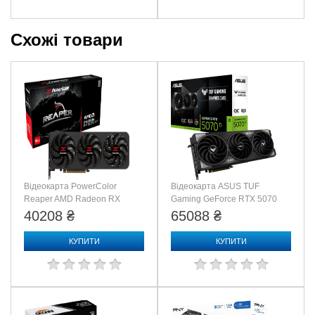
Максимальное цифровое разрешение: 7680 x 4320
Схожі товари
Размеры
Длина видеокарты 340 мм
Требование к блоку питания:
Коннекторы: 1 x 16-pin
TDP: 300W
Минимум 750 Вт
Відеокарта PowerColor
Відеокарта ASUS TUF
Reaper AMD Radeon RX
Gaming GeForce RTX 5070
9070 XT 16GB GDDR6
Ti 16GB GDDR7 OC Edition
40208 ₴
65088 ₴
(RX9070 XT 16G-A)
(TUF-RTX5070TI-O16G-
GAMING)
КУПИТИ
КУПИТИ