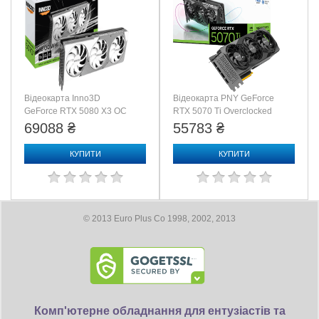
Відеокарта Inno3D
Відеокарта PNY GeForce
GeForce RTX 5080 X3 OC
RTX 5070 Ti Overclocked
WHITE (N50803-16D7X-
Triple Fan GPU
69088 ₴
55783 ₴
17605211)
(VCG5070T16TFXPB1-O)
КУПИТИ
КУПИТИ
© 2013 Euro Plus Co 1998, 2002, 2013
Комп'ютерне обладнання для ентузіастів та