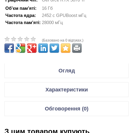
Об’єм пам’яті:
16 Гб
Частота ядра:
2452 с GPUBoost мГц
Частота пам’яті:
28000 мГц
(Базовано на 0 відгуках.)
Огляд
Производитель Gigabyte
Характеристики
Модель GeForce RTX 5070 Ti GAMING 16G
Відеокарти
Обговорення (0)
Код производителя GV-N507TGAMING-16GD
Графічний чіп
GeForce RTX 5070 Ti
Відгуки для даного товару відсутні
Спецификация:
Мікроархітектура
Blackwell GB203-200
З цим товаром купують