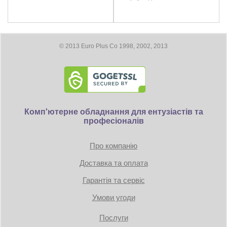
3x DisplayPort
Максимальное цифровое разрешение: 7680 x 4320
Размеры
© 2013 Euro Plus Co 1998, 2002, 2013
Длина видеокарты 304 мм
Требование к блоку питания:
Коннекторы: 1 x 8-pin
Комп'ютерне обладнання для ентузіастів та
професіоналів
TDP: 180W
Минимум 550 Вт
Про компанію
Доставка та оплата
Гарантія та сервіс
Умови угоди
Послуги