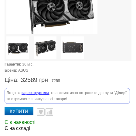
Гарантія:
36 міс.
Бренд:
ASUS
Ціна:
32589 грн
725$
Якщо ви
зареєструєтеся
, то автоматично потрапите до групи "
Ділер
"
та отримаєте знижку на всі товари!
КУПИТИ
Є в наявності
Є на складі