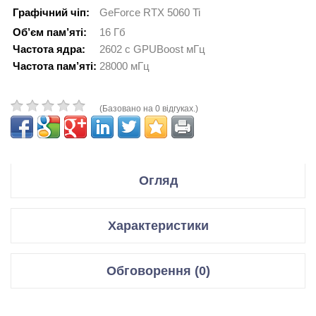
Графічний чіп:
GeForce RTX 5060 Ti
Об’єм пам’яті:
16 Гб
Частота ядра:
2602 с GPUBoost мГц
Частота пам’яті:
28000 мГц
(Базовано на 0 відгуках.)
Огляд
Производитель ASUS
Характеристики
Модель Dual GeForce RTX 5060 Ti 16GB GDDR7 OC Edition
Відеокарти
Обговорення (0)
Код производителя DUAL-RTX5060TI-OC16G
Графічний чіп
GeForce RTX 5060 Ti
Відгуки для даного товару відсутні
Спецификация:
Мікроархітектура
Blackwell GB206-300